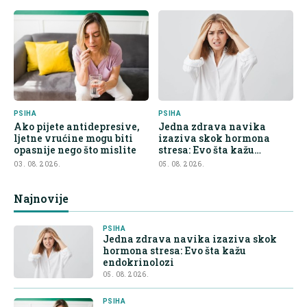
PSIHA
PSIHA
Ako pijete antidepresive,
Jedna zdrava navika
ljetne vrućine mogu biti
izaziva skok hormona
opasnije nego što mislite
stresa: Evo šta kažu
endokrinolozi
03. 08. 2026.
05. 08. 2026.
Najnovije
PSIHA
Jedna zdrava navika izaziva skok
hormona stresa: Evo šta kažu
endokrinolozi
05. 08. 2026.
PSIHA