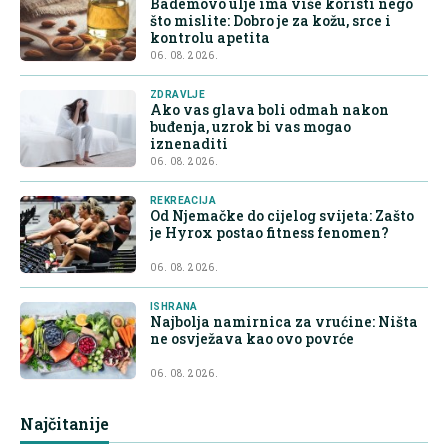
Bademovo ulje ima više koristi nego
što mislite: Dobro je za kožu, srce i
kontrolu apetita
06. 08. 2026.
ZDRAVLJE
Ako vas glava boli odmah nakon
buđenja, uzrok bi vas mogao
iznenaditi
06. 08. 2026.
REKREACIJA
Od Njemačke do cijelog svijeta: Zašto
je Hyrox postao fitness fenomen?
06. 08. 2026.
ISHRANA
Najbolja namirnica za vrućine: Ništa
ne osvježava kao ovo povrće
06. 08. 2026.
Najčitanije