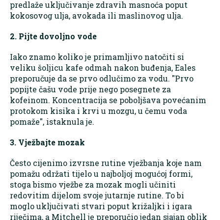
predlaže uključivanje zdravih masnoća poput
kokosovog ulja, avokada ili maslinovog ulja.
2. Pijte dovoljno vode
Iako znamo koliko je primamljivo natočiti si
veliku šoljicu kafe odmah nakon buđenja, Eales
preporučuje da se prvo odlučimo za vodu. "Prvo
popijte čašu vode prije nego posegnete za
kofeinom. Koncentracija se poboljšava povećanim
protokom kisika i krvi u mozgu, u čemu voda
pomaže", istaknula je.
3. Vježbajte mozak
Često cijenimo izvrsne rutine vježbanja koje nam
pomažu održati tijelo u najboljoj mogućoj formi,
stoga bismo vježbe za mozak mogli učiniti
redovitim dijelom svoje jutarnje rutine. To bi
moglo uključivati stvari poput križaljki i igara
riječima, a Mitchell je preporučio jedan sjajan oblik