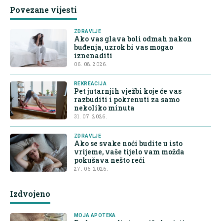
Povezane vijesti
ZDRAVLJE
Ako vas glava boli odmah nakon
buđenja, uzrok bi vas mogao
iznenaditi
06. 08. 2026.
REKREACIJA
Pet jutarnjih vježbi koje će vas
razbuditi i pokrenuti za samo
nekoliko minuta
31. 07. 2026.
ZDRAVLJE
Ako se svake noći budite u isto
vrijeme, vaše tijelo vam možda
pokušava nešto reći
27. 06. 2026.
Izdvojeno
MOJA APOTEKA