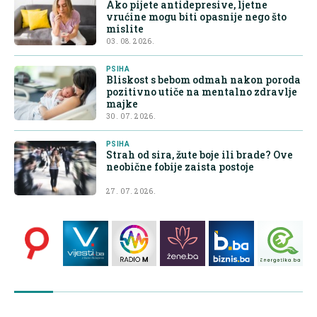
Ako pijete antidepresive, ljetne
vrućine mogu biti opasnije nego što
mislite
03. 08. 2026.
PSIHA
Bliskost s bebom odmah nakon poroda
pozitivno utiče na mentalno zdravlje
majke
30. 07. 2026.
PSIHA
Strah od sira, žute boje ili brade? Ove
neobične fobije zaista postoje
27. 07. 2026.