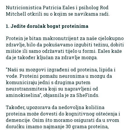
Nutricionistica Patricia Eales i psiholog Rod
Mitchell otkrili su o kojim se navikama radi.
1. Jedite doručak bogat proteinima
Protein je bitan makronutrijent za naše cjelokupno
zdravlje, bilo da pokušavamo izgubiti težinu, dobiti
mišiće ili samo održavati tijelo u formi. Eales kaže
da je također ključan za zdravlje mozga.
"Naši su mozgovi izgrađeni od proteina, lipida i
vode. Proteini pomažu neuronima u mozgu da
komuniciraju jedni s drugima putem
neurotransmitera koji su napravljeni od
aminokiselina", objasnila je za SheFinds.
Također, upozorava da nedovoljna količina
proteina može dovesti do kognitivnog oštećenja i
demencije. Osim što moramo osigurati da u svom
doručku imamo najmanje 30 grama proteina,