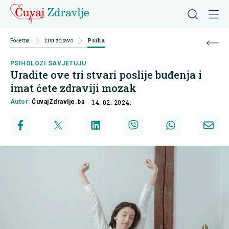
Početna
Živi zdravo
Psiha
PSIHOLOZI SAVJETUJU
Uradite ove tri stvari poslije buđenja i
imat ćete zdraviji mozak
Autor:
ČuvajZdravlje.ba
14. 02. 2024.