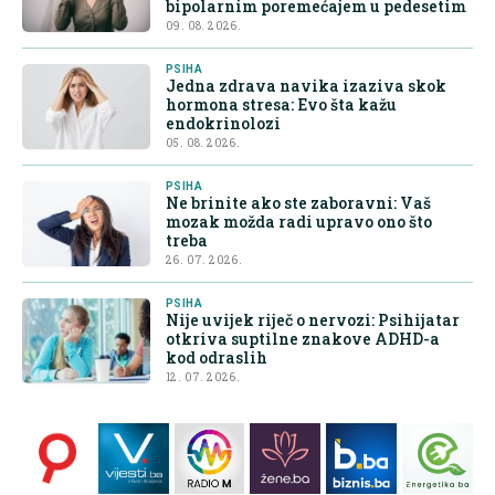
bipolarnim poremećajem u pedesetim
09. 08. 2026.
PSIHA
Jedna zdrava navika izaziva skok
hormona stresa: Evo šta kažu
endokrinolozi
05. 08. 2026.
PSIHA
Ne brinite ako ste zaboravni: Vaš
mozak možda radi upravo ono što
treba
26. 07. 2026.
PSIHA
Nije uvijek riječ o nervozi: Psihijatar
otkriva suptilne znakove ADHD-a
kod odraslih
12. 07. 2026.