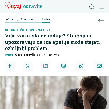
Početna
Živi zdravo
Psiha
NE IGNORIŠITE OVE ZNAKOVE
Više vas ništa ne raduje? Stručnjaci
upozoravaju da iza apatije može stajati
ozbiljniji problem
Autor:
ČuvajZdravlje.ba
09. 06. 2026.