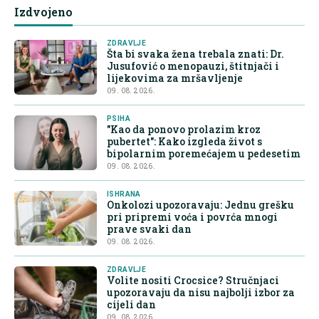
Izdvojeno
ZDRAVLJE
Šta bi svaka žena trebala znati: Dr.
Jusufović o menopauzi, štitnjači i
lijekovima za mršavljenje
09. 08. 2026.
PSIHA
"Kao da ponovo prolazim kroz
pubertet": Kako izgleda život s
bipolarnim poremećajem u pedesetim
09. 08. 2026.
ISHRANA
Onkolozi upozoravaju: Jednu grešku
pri pripremi voća i povrća mnogi
prave svaki dan
09. 08. 2026.
ZDRAVLJE
Volite nositi Crocsice? Stručnjaci
upozoravaju da nisu najbolji izbor za
cijeli dan
09. 08. 2026.