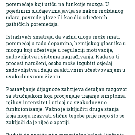
poremećaje koji utiču na funkcije mozga. U
pojedinim slučajevima javlja se nakon moždanog
udara, povrede glave ili kao dio određenih
psihičkih poremećaja.
Istraživači smatraju da važnu ulogu može imati
poremećaj u radu dopamina, hemijskog glasnika u
mozgu koji učestvuje u regulaciji motivacije,
zadovoljstva i sistema nagrađivanja. Kada su ti
procesi narušeni, osoba može izgubiti osjećaj
zadovoljstva i želju za aktivnim učestvovanjem u
svakodnevnom životu.
Postavljanje dijagnoze zahtijeva detaljan razgovor
sa stručnjakom koji procjenjuje trajanje simptoma,
njihov intenzitet i uticaj na svakodnevno
funkcionisanje. Važno je isključiti druga stanja
koja mogu izazvati slične tegobe prije nego što se
zaključi da je riječ o apatiji.
Budući da apatija nije samostalna bolest, liječenje