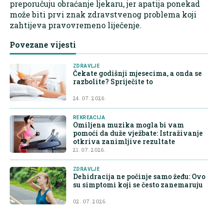
preporučuju obraćanje ljekaru, jer apatija ponekad
može biti prvi znak zdravstvenog problema koji
zahtijeva pravovremeno liječenje.
Povezane vijesti
ZDRAVLJE
Čekate godišnji mjesecima, a onda se
razbolite? Spriječite to
24. 07. 2026.
REKREACIJA
Omiljena muzika mogla bi vam
pomoći da duže vježbate: Istraživanje
otkriva zanimljive rezultate
21. 07. 2026.
ZDRAVLJE
Dehidracija ne počinje samo žeđu: Ovo
su simptomi koji se često zanemaruju
02. 07. 2026.