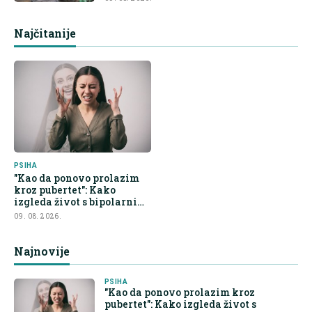
Najčitanije
PSIHA
"Kao da ponovo prolazim
kroz pubertet": Kako
izgleda život s bipolarnim
poremećajem u pedesetim
09. 08. 2026.
Najnovije
PSIHA
"Kao da ponovo prolazim kroz
pubertet": Kako izgleda život s