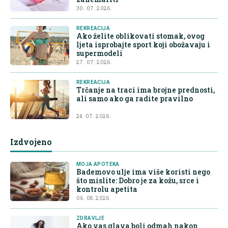
30. 07. 2026.
REKREACIJA
Ako želite oblikovati stomak, ovog
ljeta isprobajte sport koji obožavaju i
supermodeli
27. 07. 2026.
REKREACIJA
Trčanje na traci ima brojne prednosti,
ali samo ako ga radite pravilno
24. 07. 2026.
Izdvojeno
MOJA APOTEKA
Bademovo ulje ima više koristi nego
što mislite: Dobro je za kožu, srce i
kontrolu apetita
06. 08. 2026.
ZDRAVLJE
Ako vas glava boli odmah nakon