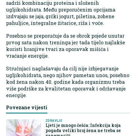
sadrži kombinaciju proteina i složenih
ugljikohidrata. Među preporučenim opcijama
izdvajaju se jaja, grčki jogurt, piletina, zobene
pahuljice, integralne žitarice, riža i voće.
Posebno se preporučuje da se obrok pojede unutar
prvog sata nakon treninga jer tada tijelo najlakše
koristi hranjive tvari za oporavak mišića i
vraćanje energije.
Stručnjaci naglašavaju da cilj nije izbjegavanje
ugljikohidrata, nego njihov pametan unos, posebno
kod žena nakon 40. godine kada organizmu treba
više podrške za kvalitetan oporavak i održavanje
energije.
Povezane vijesti
ZDRAVLJE
Ljeti je mnogo češća: Infekcija koja
pogađa veliki broj žena ne treba se
zanemariti