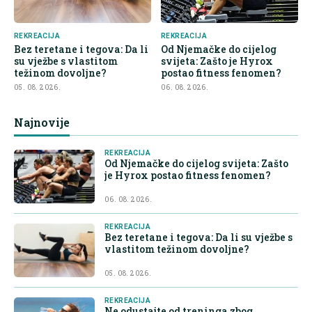
REKREACIJA
REKREACIJA
Bez teretane i tegova: Da li
Od Njemačke do cijelog
su vježbe s vlastitom
svijeta: Zašto je Hyrox
težinom dovoljne?
postao fitness fenomen?
05. 08. 2026.
06. 08. 2026.
Najnovije
REKREACIJA
Od Njemačke do cijelog svijeta: Zašto
je Hyrox postao fitness fenomen?
06. 08. 2026.
REKREACIJA
Bez teretane i tegova: Da li su vježbe s
vlastitom težinom dovoljne?
05. 08. 2026.
REKREACIJA
Ne odustajte od treninga zbog