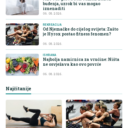
buđenja, uzrok bi vas mogao
iznenaditi
06. 08. 2026.
REKREACIJA
Od Njemačke do cijelog svijeta: Zašto
je Hyrox postao fitness fenomen?
06. 08. 2026.
ISHRANA
Najbolja namirnica za vrućine: Ništa
ne osvježava kao ovo povrće
06. 08. 2026.
Najčitanije