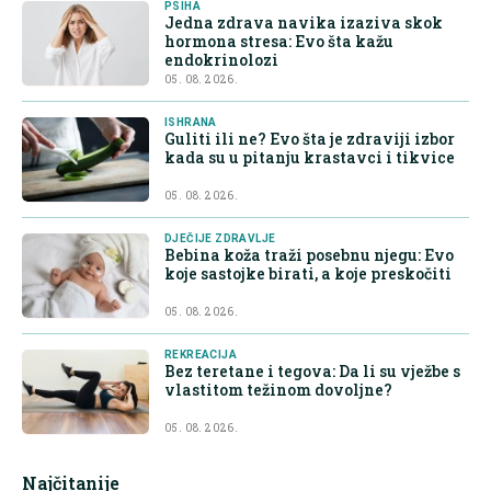
PSIHA
Jedna zdrava navika izaziva skok
hormona stresa: Evo šta kažu
endokrinolozi
05. 08. 2026.
ISHRANA
Guliti ili ne? Evo šta je zdraviji izbor
kada su u pitanju krastavci i tikvice
05. 08. 2026.
DJEČIJE ZDRAVLJE
Bebina koža traži posebnu njegu: Evo
koje sastojke birati, a koje preskočiti
05. 08. 2026.
REKREACIJA
Bez teretane i tegova: Da li su vježbe s
vlastitom težinom dovoljne?
05. 08. 2026.
Najčitanije