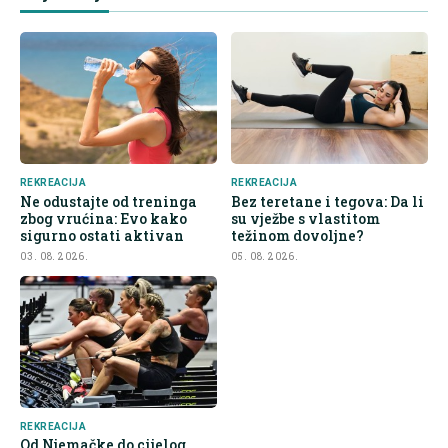
REKREACIJA
REKREACIJA
Ne odustajte od treninga
Bez teretane i tegova: Da li
zbog vrućina: Evo kako
su vježbe s vlastitom
sigurno ostati aktivan
težinom dovoljne?
03. 08. 2026.
05. 08. 2026.
REKREACIJA
Od Njemačke do cijelog