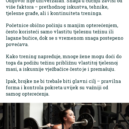
Odgovor nije univerzalan. Snaga u čučnju zavisi od
više faktora – prethodnog iskustva, tehnike,
tjelesne građe, ali i kontinuiteta treninga.
Početnice obično počinju s manjim opterećenjem,
često koristeći samo vlastitu tjelesnu težinu ili
lagane bučice, dok se s vremenom snaga postepeno
povećava.
Kako trening napreduje, mnoge žene mogu doći do
toga da podižu težinu približnu vlastitoj tjelesnoj
masi, a iskusnije vježbačice često je i premašuju.
Ipak, brojke ne bi trebale biti glavni cilj – pravilna
forma i kontrola pokreta uvijek su važniji od
samog opterećenja.