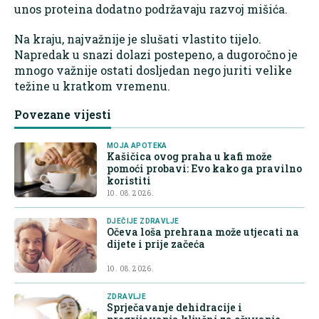
unos proteina dodatno podržavaju razvoj mišića.
Na kraju, najvažnije je slušati vlastito tijelo.
Napredak u snazi dolazi postepeno, a dugoročno je
mnogo važnije ostati dosljedan nego juriti velike
težine u kratkom vremenu.
Povezane vijesti
MOJA APOTEKA
Kašičica ovog praha u kafi može
pomoći probavi: Evo kako ga pravilno
koristiti
10. 08. 2026.
DJEČIJE ZDRAVLJE
Očeva loša prehrana može utjecati na
dijete i prije začeća
10. 08. 2026.
ZDRAVLJE
Sprječavanje dehidracije i