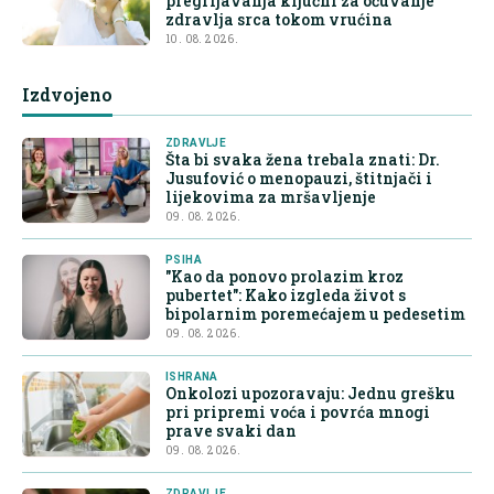
pregrijavanja ključni za očuvanje
zdravlja srca tokom vrućina
10. 08. 2026.
Izdvojeno
ZDRAVLJE
Šta bi svaka žena trebala znati: Dr.
Jusufović o menopauzi, štitnjači i
lijekovima za mršavljenje
09. 08. 2026.
PSIHA
"Kao da ponovo prolazim kroz
pubertet": Kako izgleda život s
bipolarnim poremećajem u pedesetim
09. 08. 2026.
ISHRANA
Onkolozi upozoravaju: Jednu grešku
pri pripremi voća i povrća mnogi
prave svaki dan
09. 08. 2026.
ZDRAVLJE