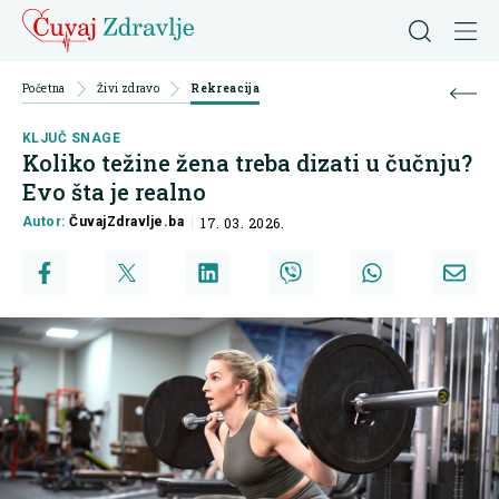
Početna
Živi zdravo
Rekreacija
KLJUČ SNAGE
Koliko težine žena treba dizati u čučnju?
Evo šta je realno
Autor:
ČuvajZdravlje.ba
17. 03. 2026.