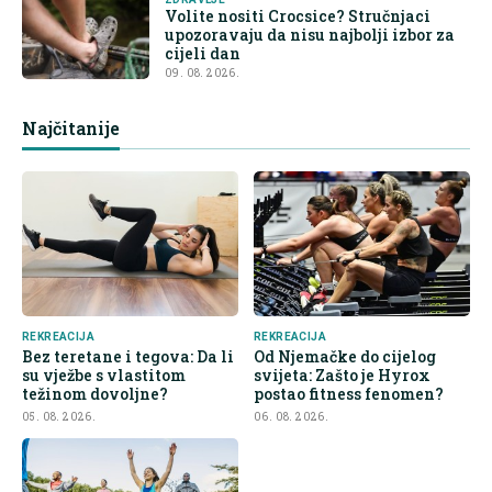
Volite nositi Crocsice? Stručnjaci
upozoravaju da nisu najbolji izbor za
cijeli dan
09. 08. 2026.
Najčitanije
REKREACIJA
REKREACIJA
Bez teretane i tegova: Da li
Od Njemačke do cijelog
su vježbe s vlastitom
svijeta: Zašto je Hyrox
težinom dovoljne?
postao fitness fenomen?
05. 08. 2026.
06. 08. 2026.