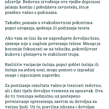
zdravlje. Redovno izvođenje ove vježbe doprinosi
jačanju kostiju i poboljšava ravnotežu, što je
posebno važno s godinama.
Također, pomaže u svakodnevnim pokretima
poput ustajanja, sjedenja ili podizanja tereta.
Ako vam se čini da ne napredujete dovoljno brzo,
rješenje nije u naglom povećanju težine. Mnogo je
korisnije fokusirati se na tehniku, pokretljivost
kukova i gležnjeva te stabilnost trupa.
Različite varijacije čučnja, poput goblet čučnja ili
čučnja na jednoj nozi, mogu pomoći u izgradnji
snage i sigurnijem napretku.
Za postizanje rezultata važno je trenirati redovno,
ali i dati tijelu dovoljno vremena za oporavak. Dva
do tri treninga sedmično, uz postepeno
povećavanje opterećenja, sasvim su dovoljna za
većinu ljudi. Uz to, pravilna ishrana i dovoljan