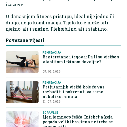
izazove.
U današnjem fitness pristupu, ideal nije jedno ili
drugo, nego kombinacija. Tijelo koje može biti
nježno, ali i snažno. Fleksibilno, ali i stabilno.
Povezane vijesti
REKREACIJA
Bez teretane i tegova: Da li su vježbe s
vlastitom težinom dovoljne?
05. 08. 2026.
REKREACIJA
Pet jutarnjih vježbi koje će vas
razbuditi i pokrenuti za samo
nekoliko minuta
31. 07. 2026.
ZDRAVLJE
Ljeti je mnogo češća: Infekcija koja
pogađa veliki broj žena ne treba se
zanemariti