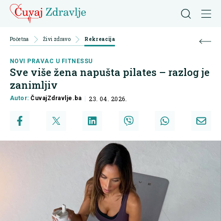
Početna
Živi zdravo
Rekreacija
NOVI PRAVAC U FITNESSU
Sve više žena napušta pilates – razlog je
zanimljiv
Autor:
ČuvajZdravlje.ba
23. 04. 2026.