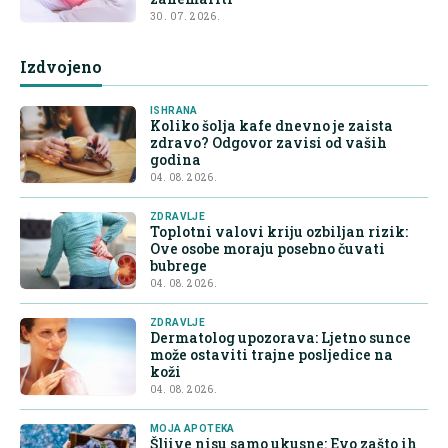
30. 07. 2026.
Izdvojeno
ISHRANA
Koliko šolja kafe dnevno je zaista
zdravo? Odgovor zavisi od vaših
godina
04. 08. 2026.
ZDRAVLJE
Toplotni valovi kriju ozbiljan rizik:
Ove osobe moraju posebno čuvati
bubrege
04. 08. 2026.
ZDRAVLJE
Dermatolog upozorava: Ljetno sunce
može ostaviti trajne posljedice na
koži
04. 08. 2026.
MOJA APOTEKA
Šljive nisu samo ukusne: Evo zašto ih