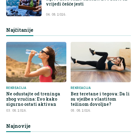
vrijedi češće jesti
04. 08. 2026.
Najčitanije
REKREACIJA
REKREACIJA
Ne odustajte od treninga
Bez teretane i tegova: Da li
zbog vrućina: Evo kako
su vježbe s vlastitom
sigurno ostati aktivan
težinom dovoljne?
03. 08. 2026.
05. 08. 2026.
Najnovije