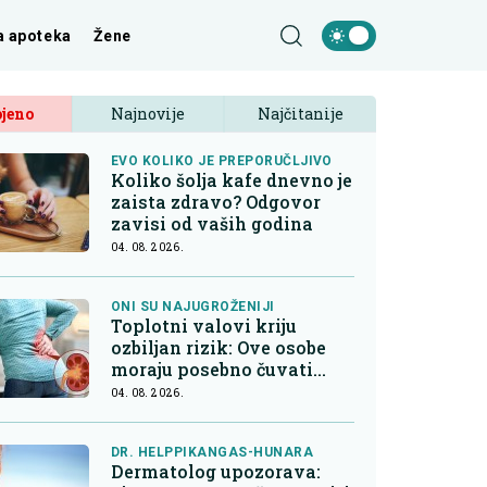
a apoteka
Žene
jeno
Najnovije
Najčitanije
EVO KOLIKO JE PREPORUČLJIVO
Koliko šolja kafe dnevno je
zaista zdravo? Odgovor
zavisi od vaših godina
04. 08. 2026.
ONI SU NAJUGROŽENIJI
Toplotni valovi kriju
ozbiljan rizik: Ove osobe
moraju posebno čuvati
bubrege
04. 08. 2026.
DR. HELPPIKANGAS-HUNARA
Dermatolog upozorava: