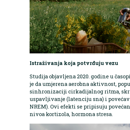
Istraživanja koja potvrđuju vezu
Studija objavljena 2020. godine u čas
je da umjerena aerobna aktivnost, popu
sinhronizaciji cirkadijalnog ritma, sk
uspavljivanje (latenciju sna) i poveća
NREM). Ovi efekti se pripisuju poveć
nivoa kortizola, hormona stresa.