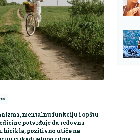
rca
anizma, mentalnu funkciju i opštu
medicine potvrđuje da redovna
u bicikla, pozitivno utiče na
ciju cirkadijalnog ritma.