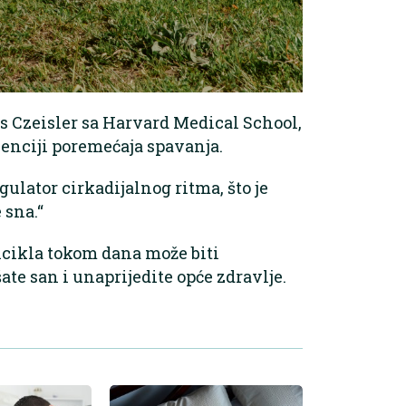
les Czeisler sa Harvard Medical School,
venciji poremećaja spavanja.
gulator cirkadijalnog ritma, što je
 sna.“
icikla tokom dana može biti
ate san i unaprijedite opće zdravlje.