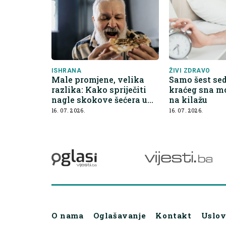
ISHRANA
ŽIVI ZDRAVO
Male promjene, velika
Samo šest se
razlika: Kako spriječiti
kraćeg sna mo
nagle skokove šećera u
na kilažu
krvi
16. 07. 2026.
16. 07. 2026.
O nama
Oglašavanje
Kontakt
Uslov