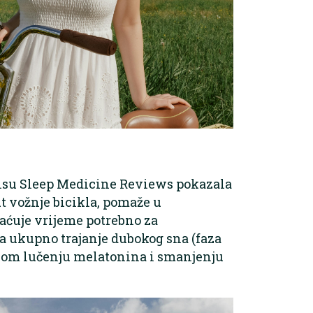
opisu Sleep Medicine Reviews pokazala
t vožnje bicikla, pomaže u
raćuje vrijeme potrebno za
va ukupno trajanje dubokog sna (faza
anom lučenju melatonina i smanjenju