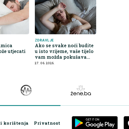
ZDRAVLJE
dmica
Ako se svake noći budite
že utjecati
u isto vrijeme, vaše tijelo
vam možda pokušava
nešto reći
27. 06. 2026.
i korištenja
Privatnost