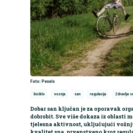
Foto: Pexels
biciklo
voznja
san
regulacija
Zdravlje s
Dobar san ključan je za oporavak org
dobrobit. Sve više dokaza iz oblasti 
tjelesna aktivnost, uključujući vožnj
kvalitet sna, prvenstveno kroz regula