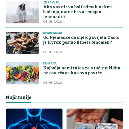
ZDRAVLJE
Ako vas glava boli odmah nakon
buđenja, uzrok bi vas mogao
iznenaditi
06. 08. 2026.
REKREACIJA
Od Njemačke do cijelog svijeta: Zašto
je Hyrox postao fitness fenomen?
06. 08. 2026.
ISHRANA
Najbolja namirnica za vrućine: Ništa
ne osvježava kao ovo povrće
06. 08. 2026.
Najčitanije