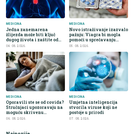
MEDICINA
MEDICINA
Jedna zanemarena
Novo istraživanje izazvalo
žlijezda može biti ključ
pažnju: Viagra bi mogla
dugog života i zaštite od
pomoći u sprečavanju
raka
širenja raka
04. 08. 2026.
05. 08. 2026.
MEDICINA
MEDICINA
Oporavili ste se od covida?
Umjetna inteligencija
Stručnjaci upozoravaju na
stvorila viruse koji ne
moguću skrivenu
postoje u prirodi
posljedicu
06. 08. 2026.
07. 08. 2026.
Najnovije