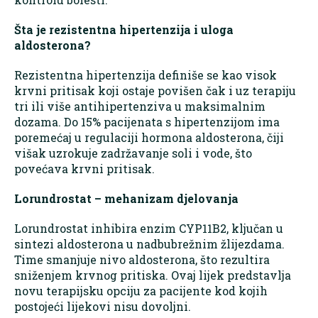
Šta je rezistentna hipertenzija i uloga
aldosterona?
Rezistentna hipertenzija definiše se kao visok
krvni pritisak koji ostaje povišen čak i uz terapiju
tri ili više antihipertenziva u maksimalnim
dozama. Do 15% pacijenata s hipertenzijom ima
poremećaj u regulaciji hormona aldosterona, čiji
višak uzrokuje zadržavanje soli i vode, što
povećava krvni pritisak.
Lorundrostat – mehanizam djelovanja
Lorundrostat inhibira enzim CYP11B2, ključan u
sintezi aldosterona u nadbubrežnim žlijezdama.
Time smanjuje nivo aldosterona, što rezultira
sniženjem krvnog pritiska. Ovaj lijek predstavlja
novu terapijsku opciju za pacijente kod kojih
postojeći lijekovi nisu dovoljni.