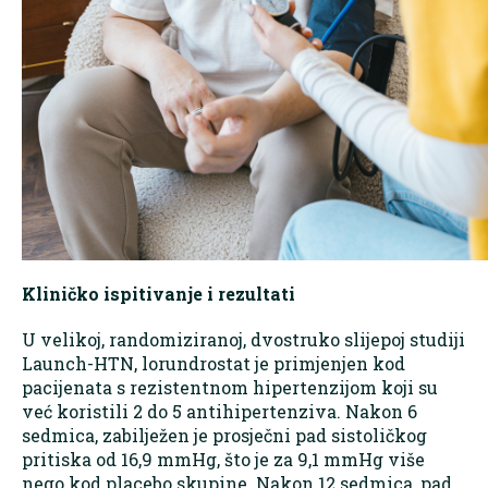
Kliničko ispitivanje i rezultati
U velikoj, randomiziranoj, dvostruko slijepoj studiji
Launch-HTN, lorundrostat je primjenjen kod
pacijenata s rezistentnom hipertenzijom koji su
već koristili 2 do 5 antihipertenziva. Nakon 6
sedmica, zabilježen je prosječni pad sistoličkog
pritiska od 16,9 mmHg, što je za 9,1 mmHg više
nego kod placebo skupine. Nakon 12 sedmica, pad