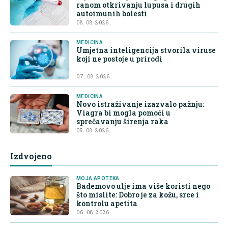
ranom otkrivanju lupusa i drugih
autoimunih bolesti
08. 08. 2026.
MEDICINA
Umjetna inteligencija stvorila viruse
koji ne postoje u prirodi
07. 08. 2026.
MEDICINA
Novo istraživanje izazvalo pažnju:
Viagra bi mogla pomoći u
sprečavanju širenja raka
05. 08. 2026.
Izdvojeno
MOJA APOTEKA
Bademovo ulje ima više koristi nego
što mislite: Dobro je za kožu, srce i
kontrolu apetita
06. 08. 2026.