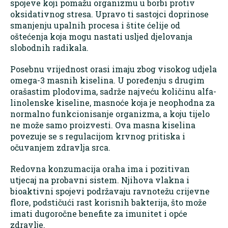
spojeve koji pomažu organizmu u borbi protiv
oksidativnog stresa. Upravo ti sastojci doprinose
smanjenju upalnih procesa i štite ćelije od
oštećenja koja mogu nastati usljed djelovanja
slobodnih radikala.
Posebnu vrijednost orasi imaju zbog visokog udjela
omega-3 masnih kiselina. U poređenju s drugim
orašastim plodovima, sadrže najveću količinu alfa-
linolenske kiseline, masnoće koja je neophodna za
normalno funkcionisanje organizma, a koju tijelo
ne može samo proizvesti. Ova masna kiselina
povezuje se s regulacijom krvnog pritiska i
očuvanjem zdravlja srca.
Redovna konzumacija oraha ima i pozitivan
utjecaj na probavni sistem. Njihova vlakna i
bioaktivni spojevi podržavaju ravnotežu crijevne
flore, podstičući rast korisnih bakterija, što može
imati dugoročne benefite za imunitet i opće
zdravlje.