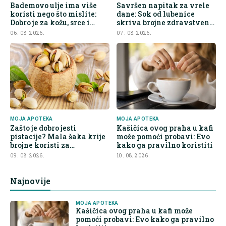
Bademovo ulje ima više
Savršen napitak za vrele
koristi nego što mislite:
dane: Sok od lubenice
Dobro je za kožu, srce i
skriva brojne zdravstvene
kontrolu apetita
prednosti
06. 08. 2026.
07. 08. 2026.
MOJA APOTEKA
MOJA APOTEKA
Zašto je dobro jesti
Kašičica ovog praha u kafi
pistacije? Mala šaka krije
može pomoći probavi: Evo
brojne koristi za
kako ga pravilno koristiti
organizam
09. 08. 2026.
10. 08. 2026.
Najnovije
MOJA APOTEKA
Kašičica ovog praha u kafi može
pomoći probavi: Evo kako ga pravilno