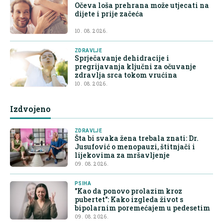
Očeva loša prehrana može utjecati na
dijete i prije začeća
10. 08. 2026.
ZDRAVLJE
Sprječavanje dehidracije i
pregrijavanja ključni za očuvanje
zdravlja srca tokom vrućina
10. 08. 2026.
Izdvojeno
ZDRAVLJE
Šta bi svaka žena trebala znati: Dr.
Jusufović o menopauzi, štitnjači i
lijekovima za mršavljenje
09. 08. 2026.
PSIHA
"Kao da ponovo prolazim kroz
pubertet": Kako izgleda život s
bipolarnim poremećajem u pedesetim
09. 08. 2026.