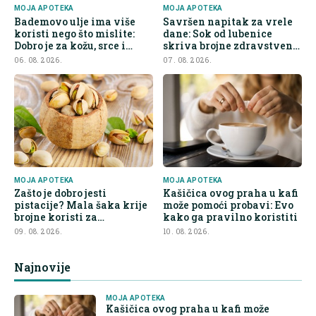
MOJA APOTEKA
MOJA APOTEKA
Bademovo ulje ima više
Savršen napitak za vrele
koristi nego što mislite:
dane: Sok od lubenice
Dobro je za kožu, srce i
skriva brojne zdravstvene
kontrolu apetita
prednosti
06. 08. 2026.
07. 08. 2026.
MOJA APOTEKA
MOJA APOTEKA
Zašto je dobro jesti
Kašičica ovog praha u kafi
pistacije? Mala šaka krije
može pomoći probavi: Evo
brojne koristi za
kako ga pravilno koristiti
organizam
09. 08. 2026.
10. 08. 2026.
Najnovije
MOJA APOTEKA
Kašičica ovog praha u kafi može