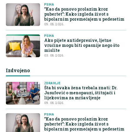
PSIHA
"Kao da ponovo prolazim kroz
pubertet": Kako izgleda život s
bipolarnim poremećajem u pedesetim
09. 08. 2026.
PSIHA
Ako pijete antidepresive, ljetne
vrućine mogu biti opasnije nego što
mislite
03. 08. 2026.
Izdvojeno
ZDRAVLJE
Šta bi svaka žena trebala znati: Dr.
Jusufović o menopauzi, štitnjači i
lijekovima za mršavljenje
09. 08. 2026.
PSIHA
"Kao da ponovo prolazim kroz
pubertet": Kako izgleda život s
bipolarnim poremećajem u pedesetim