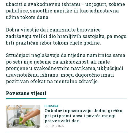
ubaciti u svakodnevnu ishranu – uz jogurt, zobene
pahuljice, smoothie napitke ili kao jednostavna
užina tokom dana.
Dobra vijest je da i zamrznute borovnice
zadržavaju veliki dio hranljivih sastojaka, pa mogu
biti praktičan izbor tokom cijele godine.
Stručnjaci naglašavaju da nijedna namirnica sama
po sebi nije rješenje za anksioznost, ali male
promjene u svakodnevnim navikama, uključujući
uravnoteženu ishranu, mogu dugoročno imati
pozitivan efekat na mentalno zdravlje.
Povezane vijesti
ISHRANA
Onkolozi upozoravaju: Jednu grešku
pri pripremi voća i povrća mnogi
prave svaki dan
09. 08. 2026.