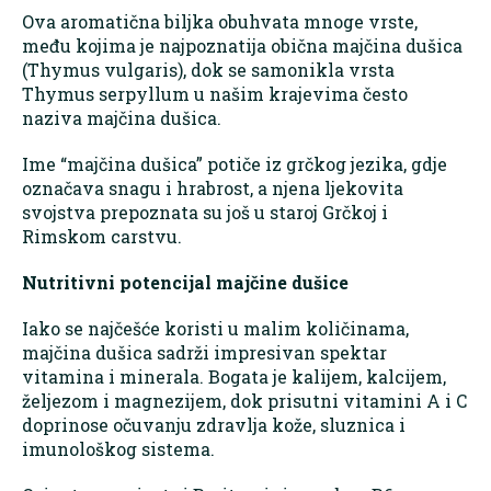
Ova aromatična biljka obuhvata mnoge vrste,
među kojima je najpoznatija obična majčina dušica
(Thymus vulgaris), dok se samonikla vrsta
Thymus serpyllum u našim krajevima često
naziva majčina dušica.
Ime “majčina dušica” potiče iz grčkog jezika, gdje
označava snagu i hrabrost, a njena ljekovita
svojstva prepoznata su još u staroj Grčkoj i
Rimskom carstvu.
Nutritivni potencijal majčine dušice
Iako se najčešće koristi u malim količinama,
majčina dušica sadrži impresivan spektar
vitamina i minerala. Bogata je kalijem, kalcijem,
željezom i magnezijem, dok prisutni vitamini A i C
doprinose očuvanju zdravlja kože, sluznica i
imunološkog sistema.