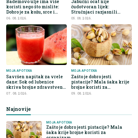
Bademovo ulje ima više
Jabučni ocat nije
koristi nego što mislite:
čudotvoran lijek:
Dobro je za kožu, srce i
Stručnjaci razjasnili
kontrolu apetita
najveće zablude
06. 08. 2026.
05. 08. 2026.
MOJA APOTEKA
MOJA APOTEKA
Savršen napitak za vrele
Zašto je dobro jesti
dane: Sok od lubenice
pistacije? Mala šaka krije
skriva brojne zdravstvene
brojne koristi za
prednosti
organizam
07. 08. 2026.
09. 08. 2026.
Najnovije
MOJA APOTEKA
Zašto je dobro jesti pistacije? Mala
šaka krije brojne koristi za
organizam