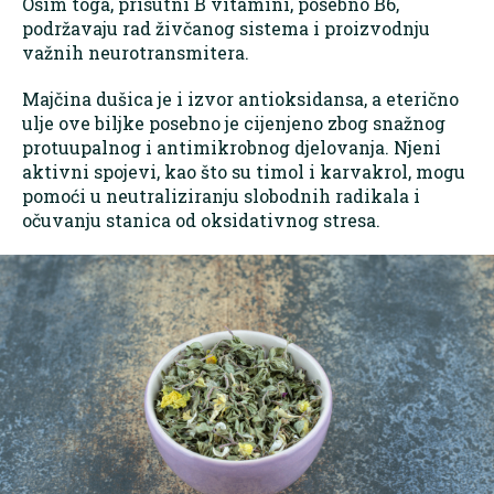
Osim toga, prisutni B vitamini, posebno B6,
podržavaju rad živčanog sistema i proizvodnju
važnih neurotransmitera.
Majčina dušica je i izvor antioksidansa, a eterično
ulje ove biljke posebno je cijenjeno zbog snažnog
protuupalnog i antimikrobnog djelovanja. Njeni
aktivni spojevi, kao što su timol i karvakrol, mogu
pomoći u neutraliziranju slobodnih radikala i
očuvanju stanica od oksidativnog stresa.