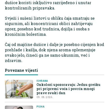
dušice koristi isključivo razrijeđeno i unutar
kontroliranih pripravaka.
Svježi i sušeni listovi u obliku čaja smatraju se
sigurnim, ali koncentrirani oblici zahtijevaju
oprez, posebno kod trudnica, dojilja i osoba s
kroničnim bolestima.
Čaj od majčine dušice i dalje je posebno cijenjen kod
prehlade i kašlja, dok njena aroma oplemenjuje
svako jelo, čineći ga ne samo ukusnim, već i
zdravim.
Povezane vijesti
ISHRANA
Onkolozi upozoravaju: Jednu grešku
pri pripremi voća i povrća mnogi
prave svaki dan
09. 08. 2026.
PSIHA