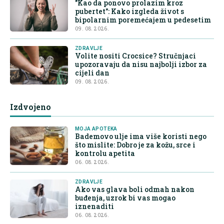
"Kao da ponovo prolazim kroz
pubertet": Kako izgleda život s
bipolarnim poremećajem u pedesetim
09. 08. 2026.
ZDRAVLJE
Volite nositi Crocsice? Stručnjaci
upozoravaju da nisu najbolji izbor za
cijeli dan
09. 08. 2026.
Izdvojeno
MOJA APOTEKA
Bademovo ulje ima više koristi nego
što mislite: Dobro je za kožu, srce i
kontrolu apetita
06. 08. 2026.
ZDRAVLJE
Ako vas glava boli odmah nakon
buđenja, uzrok bi vas mogao
iznenaditi
06. 08. 2026.