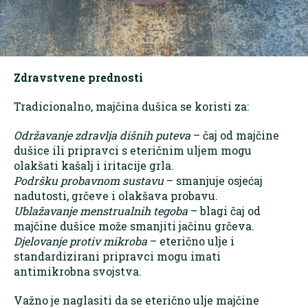
Zdravstvene prednosti
Tradicionalno, majčina dušica se koristi za:
Održavanje zdravlja dišnih puteva
– čaj od majčine
dušice ili pripravci s eteričnim uljem mogu
olakšati kašalj i iritacije grla.
Podršku probavnom sustavu
– smanjuje osjećaj
nadutosti, grčeve i olakšava probavu.
Ublažavanje menstrualnih tegoba
– blagi čaj od
majčine dušice može smanjiti jačinu grčeva.
Djelovanje protiv mikroba
– eterično ulje i
standardizirani pripravci mogu imati
antimikrobna svojstva.
Važno je naglasiti da se eterično ulje majčine