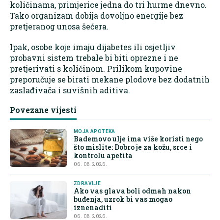
količinama, primjerice jedna do tri hurme dnevno.
Tako organizam dobija dovoljno energije bez
pretjeranog unosa šećera.
Ipak, osobe koje imaju dijabetes ili osjetljiv
probavni sistem trebale bi biti oprezne i ne
pretjerivati s količinom. Prilikom kupovine
preporučuje se birati mekane plodove bez dodatnih
zaslađivača i suvišnih aditiva.
Povezane vijesti
MOJA APOTEKA
Bademovo ulje ima više koristi nego
što mislite: Dobro je za kožu, srce i
kontrolu apetita
06. 08. 2026.
ZDRAVLJE
Ako vas glava boli odmah nakon
buđenja, uzrok bi vas mogao
iznenaditi
06. 08. 2026.