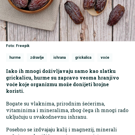
Foto: Freepik
hurme
zdravlje
ishrana
grickalica
voće
Iako ih mnogi doživljavaju samo kao slatku
grickalicu, hurme su zapravo veoma hranjivo
voće koje organizmu može donijeti brojne
koristi.
Bogate su vlaknima, prirodnim šećerima,
vitaminima i mineralima, zbog čega ih mnogi rado
uključuju u svakodnevnu ishranu.
Posebno se izdvajaju kalij i magnezij, minerali