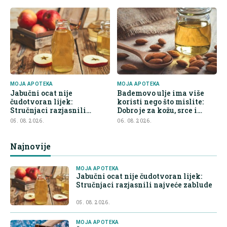
MOJA APOTEKA
MOJA APOTEKA
Jabučni ocat nije
Bademovo ulje ima više
čudotvoran lijek:
koristi nego što mislite:
Stručnjaci razjasnili
Dobro je za kožu, srce i
najveće zablude
kontrolu apetita
05. 08. 2026.
06. 08. 2026.
Najnovije
MOJA APOTEKA
Jabučni ocat nije čudotvoran lijek:
Stručnjaci razjasnili najveće zablude
05. 08. 2026.
MOJA APOTEKA