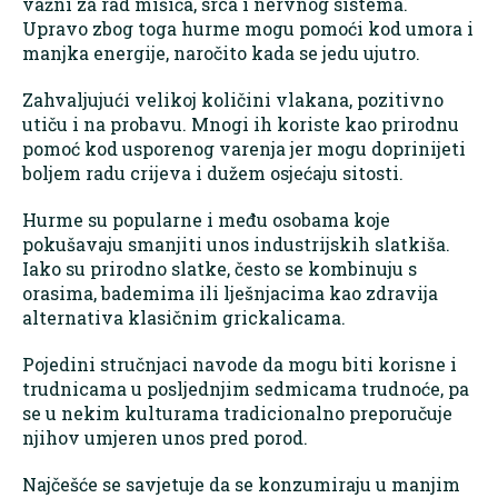
važni za rad mišića, srca i nervnog sistema.
Upravo zbog toga hurme mogu pomoći kod umora i
manjka energije, naročito kada se jedu ujutro.
Zahvaljujući velikoj količini vlakana, pozitivno
utiču i na probavu. Mnogi ih koriste kao prirodnu
pomoć kod usporenog varenja jer mogu doprinijeti
boljem radu crijeva i dužem osjećaju sitosti.
Hurme su popularne i među osobama koje
pokušavaju smanjiti unos industrijskih slatkiša.
Iako su prirodno slatke, često se kombinuju s
orasima, bademima ili lješnjacima kao zdravija
alternativa klasičnim grickalicama.
Pojedini stručnjaci navode da mogu biti korisne i
trudnicama u posljednjim sedmicama trudnoće, pa
se u nekim kulturama tradicionalno preporučuje
njihov umjeren unos pred porod.
Najčešće se savjetuje da se konzumiraju u manjim