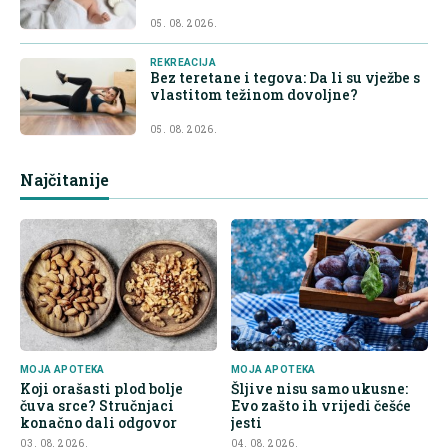
05. 08. 2026.
REKREACIJA
Bez teretane i tegova: Da li su vježbe s
vlastitom težinom dovoljne?
05. 08. 2026.
Najčitanije
MOJA APOTEKA
MOJA APOTEKA
Koji orašasti plod bolje
Šljive nisu samo ukusne:
čuva srce? Stručnjaci
Evo zašto ih vrijedi češće
konačno dali odgovor
jesti
03. 08. 2026.
04. 08. 2026.