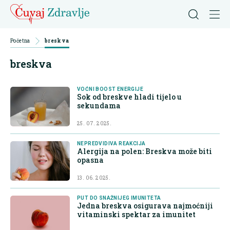
Početna
breskva
breskva
VOĆNI BOOST ENERGIJE
Sok od breskve hladi tijelo u
sekundama
25. 07. 2025.
NEPREDVIDIVA REAKCIJA
Alergija na polen: Breskva može biti
opasna
13. 06. 2025.
PUT DO SNAŽNIJEG IMUNITETA
Jedna breskva osigurava najmoćniji
vitaminski spektar za imunitet