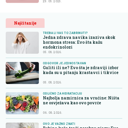
29. 05. 2025.
Najčitanije
TREBA LI VAS TO ZABRINUTI?
Jedna zdrava navika izaziva skok
hormona stresa: Evo šta kažu
endokrinolozi
05. 08. 2026.
ODGOVOR JE JEDNOSTAVAN
Guliti ili ne? Evo šta je zdraviji izbor
kada su u pitanju krastavci i tikvice
05. 08. 2026.
ODLIČNO ZA HIDRATACIJU
Najbolja namirnica za vrućine: Ništa
ne osvježava kao ovo povrće
06. 08. 2026.
OVO JE VAŽNO ZNATI