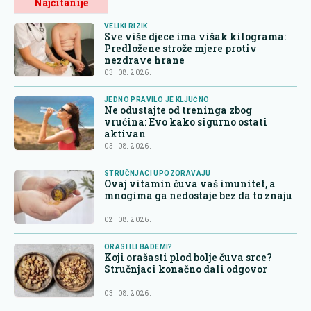
Najčitanije
VELIKI RIZIK
Sve više djece ima višak kilograma:
Predložene strože mjere protiv
nezdrave hrane
03. 08. 2026.
JEDNO PRAVILO JE KLJUČNO
Ne odustajte od treninga zbog
vrućina: Evo kako sigurno ostati
aktivan
03. 08. 2026.
STRUČNJACI UPOZORAVAJU
Ovaj vitamin čuva vaš imunitet, a
mnogima ga nedostaje bez da to znaju
02. 08. 2026.
ORASI ILI BADEMI?
Koji orašasti plod bolje čuva srce?
Stručnjaci konačno dali odgovor
03. 08. 2026.