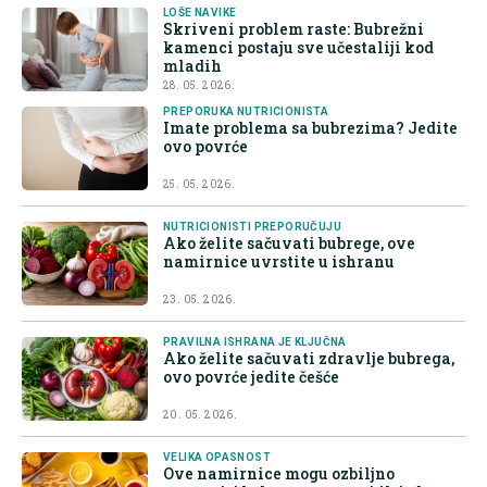
LOŠE NAVIKE
Skriveni problem raste: Bubrežni
kamenci postaju sve učestaliji kod
mladih
28. 05. 2026.
PREPORUKA NUTRICIONISTA
Imate problema sa bubrezima? Jedite
ovo povrće
25. 05. 2026.
NUTRICIONISTI PREPORUČUJU
Ako želite sačuvati bubrege, ove
namirnice uvrstite u ishranu
23. 05. 2026.
PRAVILNA ISHRANA JE KLJUČNA
Ako želite sačuvati zdravlje bubrega,
ovo povrće jedite češće
20. 05. 2026.
VELIKA OPASNOST
Ove namirnice mogu ozbiljno