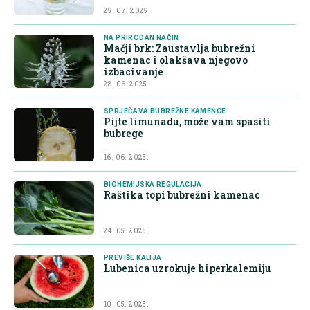
25. 07. 2025.
NA PRIRODAN NAČIN
Mačji brk: Zaustavlja bubrežni
kamenac i olakšava njegovo
izbacivanje
28. 06. 2025.
SPRJEČAVA BUBREŽNE KAMENCE
Pijte limunadu, može vam spasiti
bubrege
16. 06. 2025.
BIOHEMIJSKA REGULACIJA
Raštika topi bubrežni kamenac
24. 05. 2025.
PREVIŠE KALIJA
Lubenica uzrokuje hiperkalemiju
10. 05. 2025.