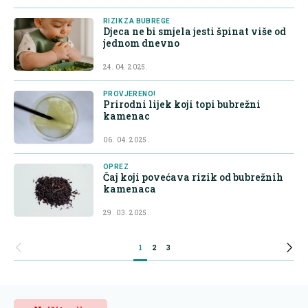
RIZIK ZA BUBREGE
Djeca ne bi smjela jesti špinat više od
jednom dnevno
24. 04. 2025.
PROVJERENO!
Prirodni lijek koji topi bubrežni
kamenac
06. 04. 2025.
OPREZ
Čaj koji povećava rizik od bubrežnih
kamenaca
29. 03. 2025.
1
2
3