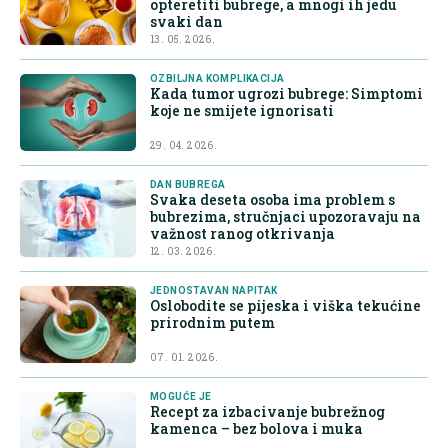
opteretiti bubrege, a mnogi ih jedu
svaki dan
13. 05. 2026.
OZBILJNA KOMPLIKACIJA
Kada tumor ugrozi bubrege: Simptomi
koje ne smijete ignorisati
29. 04. 2026.
DAN BUBREGA
Svaka deseta osoba ima problem s
bubrezima, stručnjaci upozoravaju na
važnost ranog otkrivanja
12. 03. 2026.
JEDNOSTAVAN NAPITAK
Oslobodite se pijeska i viška tekućine
prirodnim putem
07. 01. 2026.
MOGUĆE JE
Recept za izbacivanje bubrežnog
kamenca – bez bolova i muka