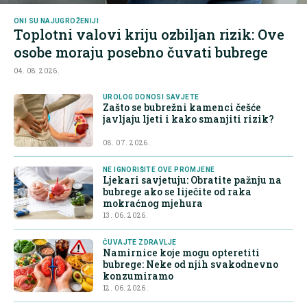
ONI SU NAJUGROŽENIJI
Toplotni valovi kriju ozbiljan rizik: Ove
osobe moraju posebno čuvati bubrege
04. 08. 2026.
UROLOG DONOSI SAVJETE
Zašto se bubrežni kamenci češće
javljaju ljeti i kako smanjiti rizik?
08. 07. 2026.
NE IGNORIŠITE OVE PROMJENE
Ljekari savjetuju: Obratite pažnju na
bubrege ako se liječite od raka
mokraćnog mjehura
13. 06. 2026.
ČUVAJTE ZDRAVLJE
Namirnice koje mogu opteretiti
bubrege: Neke od njih svakodnevno
konzumiramo
12. 06. 2026.