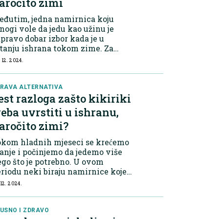
aročito zimi
eđutim, jedna namirnica koju
ogi vole da jedu kao užinu je
pravo dobar izbor kada je u
tanju ishrana tokom zime. Za
ealth Shots", nutricionisti su kao
 12. 2024.
kvu namirnicu izdvojili kikiriki i
dijelili šest razloga zašto bi ga
vrem...
RAVA ALTERNATIVA
est razloga zašto kikiriki
reba uvrstiti u ishranu,
aročito zimi?
okom hladnih mjeseci se krećemo
nje i počinjemo da jedemo više
go što je potrebno. U ovom
riodu neki biraju namirnice koje
pravo nisu dobre za organizam jer
 12. 2024.
iču na smanjenje nivoa energije.
eđutim, jedna namirnica koju
ogi v...
USNO I ZDRAVO