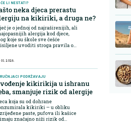
dova, koji p...
ĆE LI NESTATI?
ašto neka djeca prerastu
lergiju na kikiriki, a druga ne?
ječ je o jednoj od najraširenijih, ali
najopasnijih alergija kod djece,
og koje su škole sve češće
isiljene uvoditi stroga pravila o
ani koja se smije unositi u
ionice. Kod neke djece reakcija
 01. 2026.
že nastupiti i bez direktnog
n...
RUČNJACI PODRŽAVAJU
vođenje kikirikija u ishranu
eba, smanjuje rizik od alergije
eca koja su od dohrane
nzumirala kikiriki — u obliku
zrijeđene paste, pufova ili kašice
imaju značajno niži rizik od
zvoja alergije u tinejdžerskim
dinama. Efekat zaštite nije bio