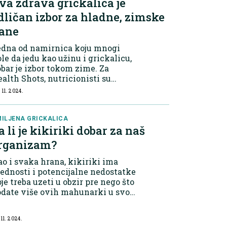
va zdrava grickalica je
dličan izbor za hladne, zimske
ane
edna od namirnica koju mnogi
le da jedu kao užinu i grickalicu,
bar je izbor tokom zime. Za
alth Shots, nutricionisti su
dvojili kikiriki kao namirnicu
 11. 2024.
ja je odlična zdrava alternativa
koladama, čipsu i sličnim
cijama. Kikir...
ILJENA GRICKALICA
a li je kikiriki dobar za naš
rganizam?
o i svaka hrana, kikiriki ima
ednosti i potencijalne nedostatke
je treba uzeti u obzir pre nego što
date više ovih mahunarki u svoju
hranu. Zdravstvene koristi
nzumiranja kikirikija Odličan je
 11. 2024.
vor biljnih proteinaU svakih 10...