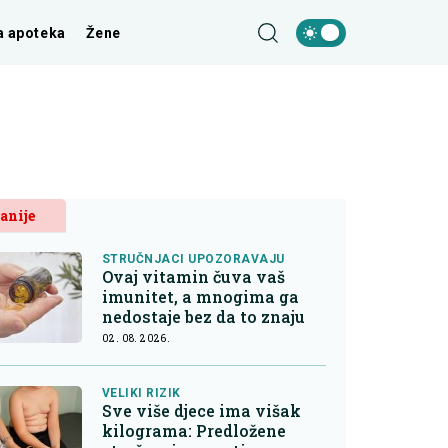
a apoteka
Žene
anije
STRUČNJACI UPOZORAVAJU
Ovaj vitamin čuva vaš
imunitet, a mnogima ga
nedostaje bez da to znaju
02. 08. 2026.
VELIKI RIZIK
Sve više djece ima višak
kilograma: Predložene