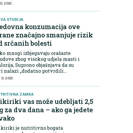
 11. 2025.
atkoročan: čak i oni koji kasnije
anje unos...
VA STUDIJA
edovna konzumacija ove
rane značajno smanjuje rizik
d srčanih bolesti
ko mnogi izbjegavaju orašaste
odove zbog visokog udjela masti i
lorija, Suprono objašnjava da su
i nalazi „dodatno potvrdili
stojeće dokaze“ da orašasti
 11. 2025.
odovi mogu zaštititi srce. Bogati
u nezasićenim mastima, biljnim
oteinim...
TRITIVNA ZAMKA
ikiriki vas može udebljati 2,5
g za dva dana – ako ga jedete
vako
kiriki je nutritivno bogata