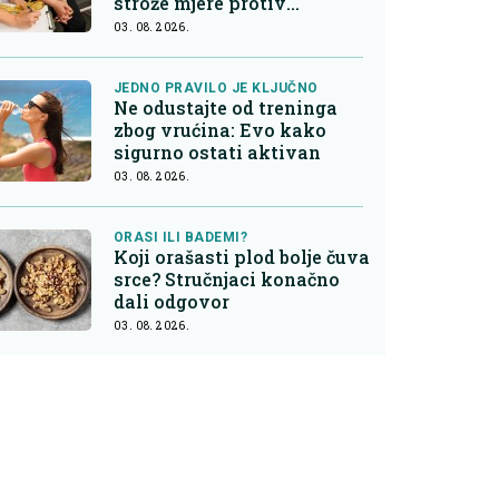
strože mjere protiv
nezdrave hrane
03. 08. 2026.
JEDNO PRAVILO JE KLJUČNO
Ne odustajte od treninga
zbog vrućina: Evo kako
sigurno ostati aktivan
03. 08. 2026.
ORASI ILI BADEMI?
Koji orašasti plod bolje čuva
srce? Stručnjaci konačno
dali odgovor
03. 08. 2026.