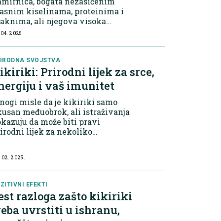
amirnica, bogata nezasićenim
asnim kiselinama, proteinima i
aknima, ali njegova visoka
lorijska gustoća čini ga čestim
 04. 2025.
zrokom nenamjernog kalorijskog
a. Energetska gustoća i
tabolička ravnote...
IRODNA SVOJSTVA
ikiriki: Prirodni lijek za srce,
nergiju i vaš imunitet
ogi misle da je kikiriki samo
usan međuobrok, ali istraživanja
kazuju da može biti pravi
irodni lijek za nekoliko
ravstvenih problema. Kikiriki je
gat izvor proteina, zdravih masti,
 02. 2025.
akana i važnih nutrijenata poput
tamina E...
ZITIVNI EFEKTI
est razloga zašto kikiriki
reba uvrstiti u ishranu,