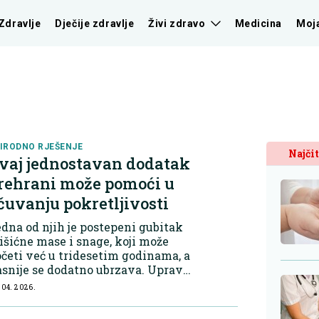
Zdravlje
Dječije zdravlje
Živi zdravo
Medicina
Moj
IRODNO RJEŠENJE
Najčit
vaj jednostavan dodatak
rehrani može pomoći u
čuvanju pokretljivosti
dna od njih je postepeni gubitak
šićne mase i snage, koji može
četi već u tridesetim godinama, a
snije se dodatno ubrzava. Upravo
og toga sve se više govori o
 04. 2026.
ačinima kako očuvati
kretljivost i smanjiti rizik od