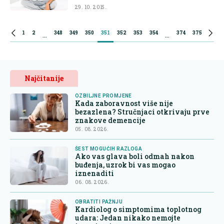
29. 10. 2015.
1
2
348
349
350
351
352
353
354
374
375
...
...
Najčitanije
OZBILJNE PROMJENE
Kada zaboravnost više nije
bezazlena? Stručnjaci otkrivaju prve
znakove demencije
05. 08. 2026.
ŠEST MOGUĆIH RAZLOGA
Ako vas glava boli odmah nakon
buđenja, uzrok bi vas mogao
iznenaditi
06. 08. 2026.
OBRATITI PAŽNJU
Kardiolog o simptomima toplotnog
udara: Jedan nikako nemojte