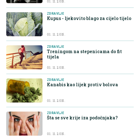
01. 11. 2015.
ZDRAVLJE
Kupus - ljekovito blago za cijelo tijelo
01. 11. 2015.
ZDRAVLJE
Treningom na stepenicama do fit
tijela
01. 11. 2015.
ZDRAVLJE
Kanabis kao lijek protiv bolova
01. 11. 2015.
ZDRAVLJE
Šta se sve krije iza podočnjaka?
01. 11. 2015.