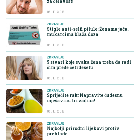
za ćelavost!
05. 11. 2015.
ZDRAVLJE
Stigle anti-selfi pilule: Ženama jača,
mukarcima blaža doza
05. 11. 2015.
ZDRAVLJE
5 stvari koje svaka žena treba da radi
čim pređe četrdesetu
05. 11. 2015.
ZDRAVLJE
Spriječite rak: Napravite čudesnu
mješavinu tri začina!
05. 11. 2015.
ZDRAVLJE
Najbolji prirodni lijekovi protiv
prehlade