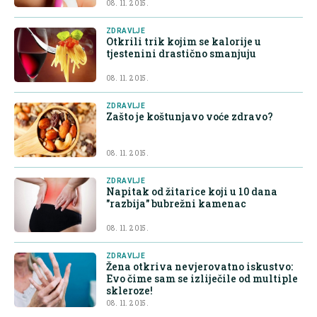
08. 11. 2015.
ZDRAVLJE
Otkrili trik kojim se kalorije u
tjestenini drastično smanjuju
08. 11. 2015.
ZDRAVLJE
Zašto je koštunjavo voće zdravo?
08. 11. 2015.
ZDRAVLJE
Napitak od žitarice koji u 10 dana
"razbija" bubrežni kamenac
08. 11. 2015.
ZDRAVLJE
Žena otkriva nevjerovatno iskustvo:
Evo čime sam se izliječile od multiple
skleroze!
08. 11. 2015.