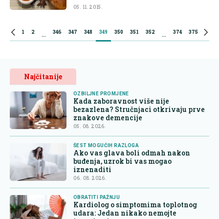
05. 11. 2015.
1
2
346
347
348
349
350
351
352
374
375
...
...
Najčitanije
OZBILJNE PROMJENE
Kada zaboravnost više nije
bezazlena? Stručnjaci otkrivaju prve
znakove demencije
05. 08. 2026.
ŠEST MOGUĆIH RAZLOGA
Ako vas glava boli odmah nakon
buđenja, uzrok bi vas mogao
iznenaditi
06. 08. 2026.
OBRATITI PAŽNJU
Kardiolog o simptomima toplotnog
udara: Jedan nikako nemojte