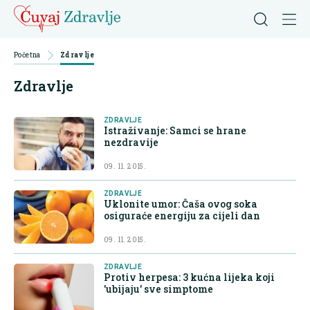
Početna
Zdravlje
Zdravlje
ZDRAVLJE
Istraživanje: Samci se hrane
nezdravije
09. 11. 2015.
ZDRAVLJE
Uklonite umor: Čaša ovog soka
osiguraće energiju za cijeli dan
09. 11. 2015.
ZDRAVLJE
Protiv herpesa: 3 kućna lijeka koji
'ubijaju' sve simptome