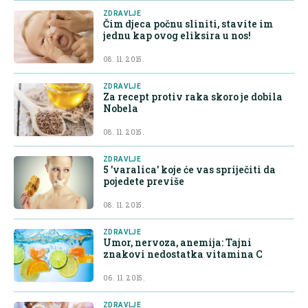
ZDRAVLJE
Čim djeca počnu sliniti, stavite im
jednu kap ovog eliksira u nos!
08. 11. 2015.
ZDRAVLJE
Za recept protiv raka skoro je dobila
Nobela
08. 11. 2015.
ZDRAVLJE
5 'varalica' koje će vas spriječiti da
pojedete previše
08. 11. 2015.
ZDRAVLJE
Umor, nervoza, anemija: Tajni
znakovi nedostatka vitamina C
06. 11. 2015.
ZDRAVLJE