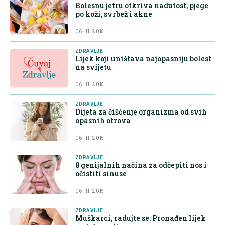
Bolesnu jetru otkriva nadutost, pjege
po koži, svrbež i akne
06. 11. 2015.
ZDRAVLJE
Lijek koji uništava najopasniju bolest
na svijetu
06. 11. 2015.
ZDRAVLJE
Dijeta za čišćenje organizma od svih
opasnih otrova
06. 11. 2015.
ZDRAVLJE
8 genijalnih načina za odčepiti nos i
očistiti sinuse
06. 11. 2015.
ZDRAVLJE
Muškarci, radujte se: Pronađen lijek