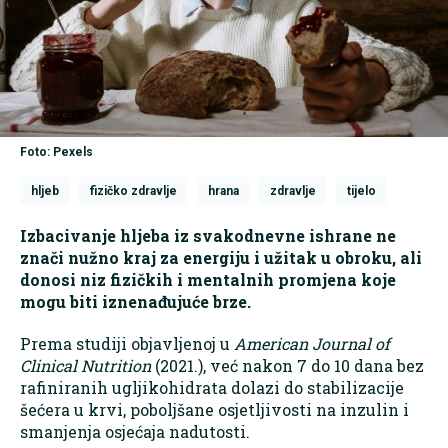
Foto: Pexels
hljeb
fizičko zdravlje
hrana
zdravlje
tijelo
Izbacivanje hljeba iz svakodnevne ishrane ne
znači nužno kraj za energiju i užitak u obroku, ali
donosi niz fizičkih i mentalnih promjena koje
mogu biti iznenađujuće brze.
Prema studiji objavljenoj u
American Journal of
Clinical Nutrition
(2021.), već nakon 7 do 10 dana bez
rafiniranih ugljikohidrata dolazi do stabilizacije
šećera u krvi, poboljšane osjetljivosti na inzulin i
smanjenja osjećaja nadutosti.