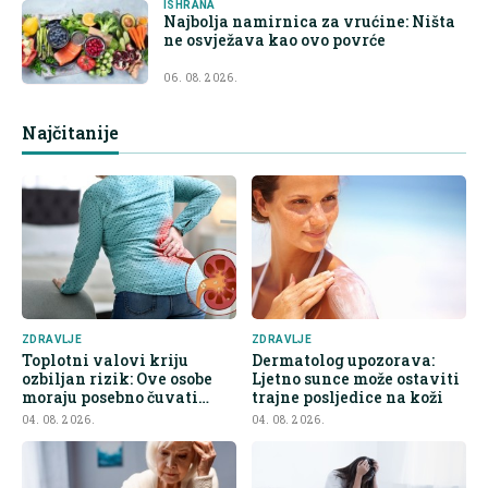
ISHRANA
Najbolja namirnica za vrućine: Ništa
ne osvježava kao ovo povrće
06. 08. 2026.
Najčitanije
ZDRAVLJE
ZDRAVLJE
Toplotni valovi kriju
Dermatolog upozorava:
ozbiljan rizik: Ove osobe
Ljetno sunce može ostaviti
moraju posebno čuvati
trajne posljedice na koži
bubrege
04. 08. 2026.
04. 08. 2026.