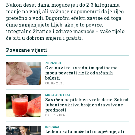
Nakon deset dana, moguće je i do 2-3 kilograma
manje na vagi, ali važno je napomenuti da je riječ
pretežno o vodi. Dugoročni efekti zavise od toga
čime zamjenjujete hljeb: ako je to povrće,
integralne žitarice i zdrave masnoće – vaše tijelo
će biti u dobrom smjeru i pratiti.
Povezane vijesti
ZDRAVLJE
Ove navike u srednjim godinama
mogu povećati rizik od srčanih
bolesti
08. 08. 2026.
MOJA APOTEKA
Savršen napitak za vrele dane: Sok od
lubenice skriva brojne zdravstvene
prednosti
07. 08. 2026.
ISHRANA
Ledena kafa može biti osvježenje, ali