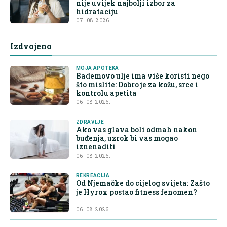
nije uvijek najbolji izbor za
hidrataciju
07. 08. 2026.
Izdvojeno
MOJA APOTEKA
Bademovo ulje ima više koristi nego
što mislite: Dobro je za kožu, srce i
kontrolu apetita
06. 08. 2026.
ZDRAVLJE
Ako vas glava boli odmah nakon
buđenja, uzrok bi vas mogao
iznenaditi
06. 08. 2026.
REKREACIJA
Od Njemačke do cijelog svijeta: Zašto
je Hyrox postao fitness fenomen?
06. 08. 2026.