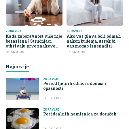
ZDRAVLJE
ZDRAVLJE
Kada zaboravnost više nije
Ako vas glava boli odmah
bezazlena? Stručnjaci
nakon buđenja, uzrok bi
otkrivaju prve znakove
vas mogao iznenaditi
demencije
05. 08. 2026.
06. 08. 2026.
Najnovije
ZDRAVLJE
Period ljetnih odmora donosi i
opasnosti
17. 07. 2023.
ZDRAVLJE
Pet idealnih namirnica za doručak
26. 06. 2023.