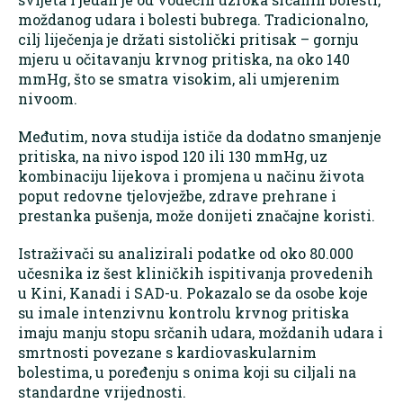
moždanog udara i bolesti bubrega. Tradicionalno,
cilj liječenja je držati sistolički pritisak – gornju
mjeru u očitavanju krvnog pritiska, na oko 140
mmHg, što se smatra visokim, ali umjerenim
nivoom.
Međutim, nova studija ističe da dodatno smanjenje
pritiska, na nivo ispod 120 ili 130 mmHg, uz
kombinaciju lijekova i promjena u načinu života
poput redovne tjelovježbe, zdrave prehrane i
prestanka pušenja, može donijeti značajne koristi.
Istraživači su analizirali podatke od oko 80.000
učesnika iz šest kliničkih ispitivanja provedenih
u Kini, Kanadi i SAD-u. Pokazalo se da osobe koje
su imale intenzivnu kontrolu krvnog pritiska
imaju manju stopu srčanih udara, moždanih udara i
smrtnosti povezane s kardiovaskularnim
bolestima, u poređenju s onima koji su ciljali na
standardne vrijednosti.