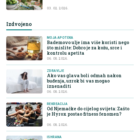
03. 02. 2026.
Izdvojeno
MOJA APOTEKA
Bademovo ulje ima više koristi nego
što mislite: Dobro je za kožu, srce i
kontrolu apetita
06. 08. 2026.
ZDRAVLJE
Ako vas glava boli odmah nakon
buđenja, uzrok bi vas mogao
iznenaditi
06. 08. 2026.
REKREACIJA
Od Njemačke do cijelog svijeta: Zašto
je Hyrox postao fitness fenomen?
06. 08. 2026.
ISHRANA