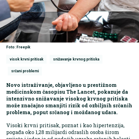
Foto: Freepik
visok krvni pritisak
snižavanje krvnog pritiska
srčani problemi
Novo istraživanje, objavljeno u prestižnom
medicinskom časopisu The Lancet, pokazuje da
intenzivno snižavanje visokog krvnog pritiska
može značajno smanjiti rizik od ozbiljnih srčanih
problema, poput srčanog i moždanog udara.
Visoki krvni pritisak, poznat i kao hipertenzija,
pogađa oko 1,28 milijardi odraslih osoba širom
svijeta i jedan je od vodećih uzroka srčanih bolesti,