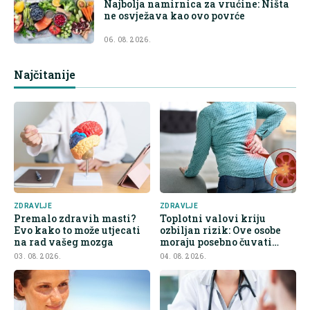
Najbolja namirnica za vrućine: Ništa
ne osvježava kao ovo povrće
06. 08. 2026.
Najčitanije
ZDRAVLJE
ZDRAVLJE
Premalo zdravih masti?
Toplotni valovi kriju
Evo kako to može utjecati
ozbiljan rizik: Ove osobe
na rad vašeg mozga
moraju posebno čuvati
bubrege
03. 08. 2026.
04. 08. 2026.