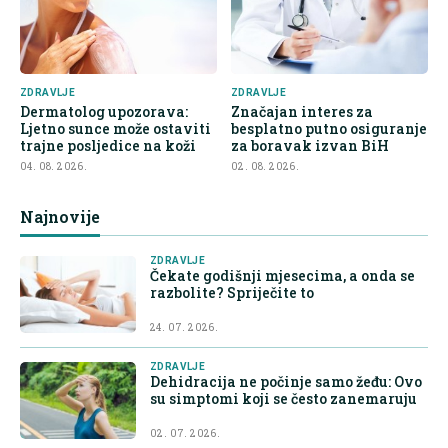
ZDRAVLJE
ZDRAVLJE
Dermatolog upozorava:
Značajan interes za
Ljetno sunce može ostaviti
besplatno putno osiguranje
trajne posljedice na koži
za boravak izvan BiH
04. 08. 2026.
02. 08. 2026.
Najnovije
ZDRAVLJE
Čekate godišnji mjesecima, a onda se
razbolite? Spriječite to
24. 07. 2026.
ZDRAVLJE
Dehidracija ne počinje samo žeđu: Ovo
su simptomi koji se često zanemaruju
02. 07. 2026.