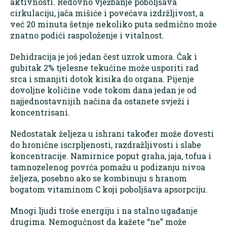
aktivnosti. Redovno vježbanje poboljšava
cirkulaciju, jača mišiće i povećava izdržljivost, a
već 20 minuta šetnje nekoliko puta sedmično može
znatno podići raspoloženje i vitalnost.
Dehidracija je još jedan čest uzrok umora. Čak i
gubitak 2% tjelesne tekućine može usporiti rad
srca i smanjiti dotok kisika do organa. Pijenje
dovoljne količine vode tokom dana jedan je od
najjednostavnijih načina da ostanete svježi i
koncentrisani.
Nedostatak željeza u ishrani također može dovesti
do hronične iscrpljenosti, razdražljivosti i slabe
koncentracije. Namirnice poput graha, jaja, tofua i
tamnozelenog povrća pomažu u podizanju nivoa
željeza, posebno ako se kombinuju s hranom
bogatom vitaminom C koji poboljšava apsorpciju.
Mnogi ljudi troše energiju i na stalno ugađanje
drugima. Nemogućnost da kažete “ne” može