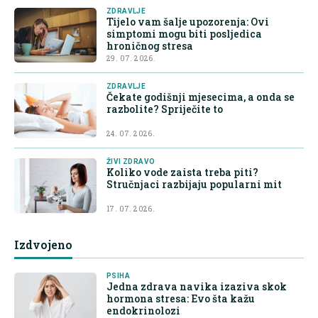
ZDRAVLJE
Tijelo vam šalje upozorenja: Ovi
simptomi mogu biti posljedica
hroničnog stresa
29. 07. 2026.
ZDRAVLJE
Čekate godišnji mjesecima, a onda se
razbolite? Spriječite to
24. 07. 2026.
ŽIVI ZDRAVO
Koliko vode zaista treba piti?
Stručnjaci razbijaju popularni mit
17. 07. 2026.
Izdvojeno
PSIHA
Jedna zdrava navika izaziva skok
hormona stresa: Evo šta kažu
endokrinolozi