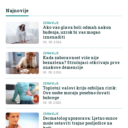
Najnovije
ZDRAVLJE
Ako vas glava boli odmah nakon
buđenja, uzrok bi vas mogao
iznenaditi
06. 08. 2026.
ZDRAVLJE
Kada zaboravnost više nije
bezazlena? Stručnjaci otkrivaju prve
znakove demencije
05. 08. 2026.
ZDRAVLJE
Toplotni valovi kriju ozbiljan rizik:
Ove osobe moraju posebno čuvati
bubrege
04. 08. 2026.
ZDRAVLJE
Dermatolog upozorava: Ljetno sunce
može ostaviti trajne posljedice na
koži