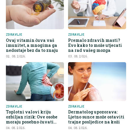
ZDRAVLJE
ZDRAVLJE
Ovaj vitamin čuva vaš
Premalo zdravih masti?
imunitet, a mnogima ga
Evo kako to može utjecati
nedostaje bez da to znaju
na rad vašeg mozga
02. 08. 2026.
03. 08. 2026.
ZDRAVLJE
ZDRAVLJE
Toplotni valovi kriju
Dermatolog upozorava:
ozbiljan rizik: Ove osobe
Ljetno sunce može ostaviti
moraju posebno čuvati
trajne posljedice na koži
bubrege
04. 08. 2026.
04. 08. 2026.