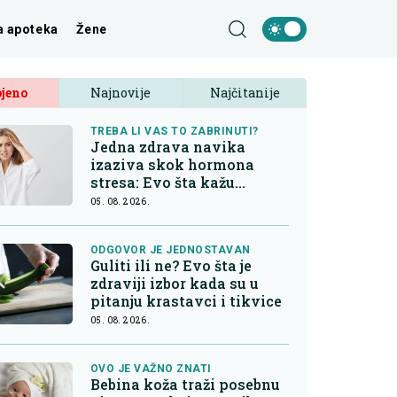
a apoteka
Žene
jeno
Najnovije
Najčitanije
TREBA LI VAS TO ZABRINUTI?
Jedna zdrava navika
izaziva skok hormona
stresa: Evo šta kažu
endokrinolozi
05. 08. 2026.
ODGOVOR JE JEDNOSTAVAN
Guliti ili ne? Evo šta je
zdraviji izbor kada su u
pitanju krastavci i tikvice
05. 08. 2026.
OVO JE VAŽNO ZNATI
Bebina koža traži posebnu