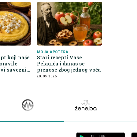
MOJA APOTEKA
ept koji naše
Stari recepti Vase
oravile:
Pelagića i danas se
avi saveznik
prenose zbog jednog voća
va
20. 05. 2026.