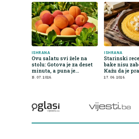
ISHRANA
ISHRANA
Ovu salatu svi žele na
Starinski rec
stolu: Gotova je za deset
bake nisu zab
minuta, a puna je
Kažu da je pr
nutrijenata koji čuvaju
zdravih crije
15. 07. 2026.
27. 06. 2026.
srce