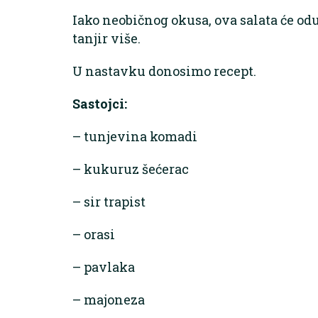
Iako neobičnog okusa, ova salata će oduše
tanjir više.
U nastavku donosimo recept.
Sastojci:
– tunjevina komadi
– kukuruz šećerac
– sir trapist
– orasi
– pavlaka
– majoneza