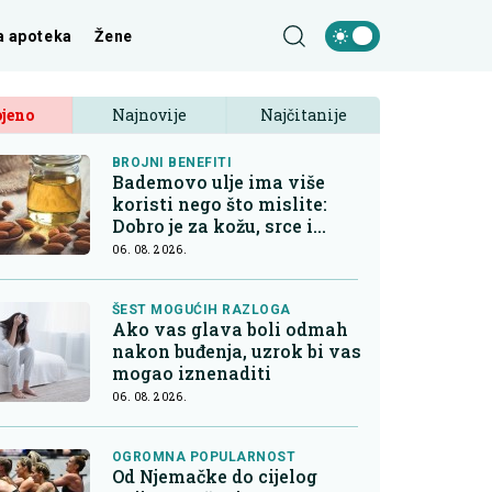
a apoteka
Žene
jeno
Najnovije
Najčitanije
BROJNI BENEFITI
Bademovo ulje ima više
koristi nego što mislite:
Dobro je za kožu, srce i
kontrolu apetita
06. 08. 2026.
ŠEST MOGUĆIH RAZLOGA
Ako vas glava boli odmah
nakon buđenja, uzrok bi vas
mogao iznenaditi
06. 08. 2026.
OGROMNA POPULARNOST
Od Njemačke do cijelog