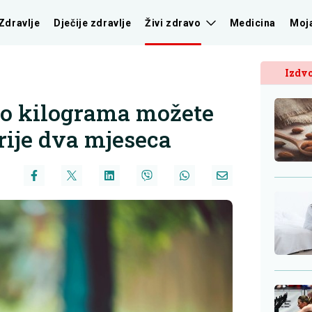
Zdravlje
Dječije zdravlje
Živi zdravo
Medicina
Moj
Izdvo
iko kilograma možete
orije dva mjeseca