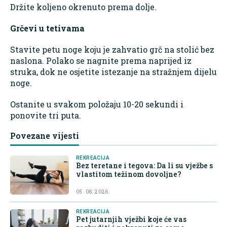
Držite koljeno okrenuto prema dolje.
Grčevi u tetivama
Stavite petu noge koju je zahvatio grč na stolić bez
naslona. Polako se nagnite prema naprijed iz
struka, dok ne osjetite istezanje na stražnjem dijelu
noge.
Ostanite u svakom položaju 10-20 sekundi i
ponovite tri puta.
Povezane vijesti
REKREACIJA
Bez teretane i tegova: Da li su vježbe s
vlastitom težinom dovoljne?
05. 08. 2026.
REKREACIJA
Pet jutarnjih vježbi koje će vas