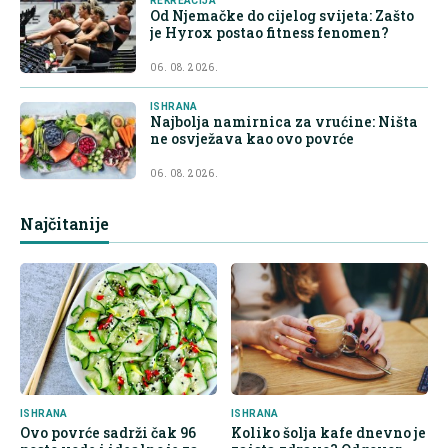
REKREACIJA
Od Njemačke do cijelog svijeta: Zašto
je Hyrox postao fitness fenomen?
06. 08. 2026.
ISHRANA
Najbolja namirnica za vrućine: Ništa
ne osvježava kao ovo povrće
06. 08. 2026.
Najčitanije
ISHRANA
ISHRANA
Ovo povrće sadrži čak 96
Koliko šolja kafe dnevno je