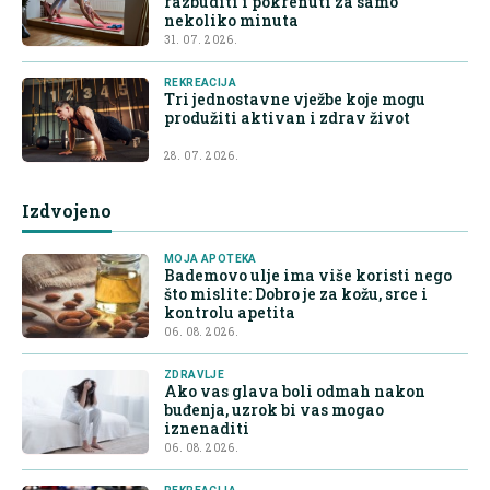
razbuditi i pokrenuti za samo
nekoliko minuta
31. 07. 2026.
REKREACIJA
Tri jednostavne vježbe koje mogu
produžiti aktivan i zdrav život
28. 07. 2026.
Izdvojeno
MOJA APOTEKA
Bademovo ulje ima više koristi nego
što mislite: Dobro je za kožu, srce i
kontrolu apetita
06. 08. 2026.
ZDRAVLJE
Ako vas glava boli odmah nakon
buđenja, uzrok bi vas mogao
iznenaditi
06. 08. 2026.