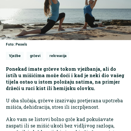
Foto: Pexels
Vježbe
grčevi
rekreacija
Ponekad imate grčeve tokom vježbanja, ali do
istih u mišićima može doći i kad je neki dio vašeg
tijela ostao u istom položaju satima, na primjer
držeći u ruci kist ili hemijsku olovku.
U oba slučaja, grčeve izazivaju pretjerana upotreba
mišića, dehidracija, stres ili iscrpljenost.
Ako vam se listovi bolno grče kad pokušavate
zaspati ili se mišić ukoči bez vidljivog razloga,