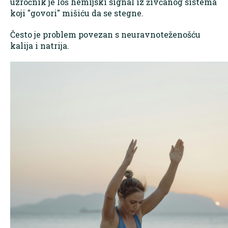
uzročnik je loš hemijski signal iz živčanog sistema
koji "govori" mišiću da se stegne.
Često je problem povezan s neuravnoteženošću
kalija i natrija.