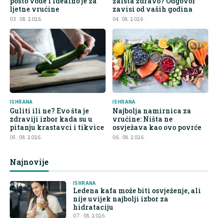
posto vode i idealno je za
zaista zdravo? Odgovor
ljetne vrućine
zavisi od vaših godina
03. 08. 2026.
04. 08. 2026.
ISHRANA
ISHRANA
Guliti ili ne? Evo šta je
Najbolja namirnica za
zdraviji izbor kada su u
vrućine: Ništa ne
pitanju krastavci i tikvice
osvježava kao ovo povrće
05. 08. 2026.
06. 08. 2026.
Najnovije
ISHRANA
Ledena kafa može biti osvježenje, ali
nije uvijek najbolji izbor za
hidrataciju
07. 08. 2026.