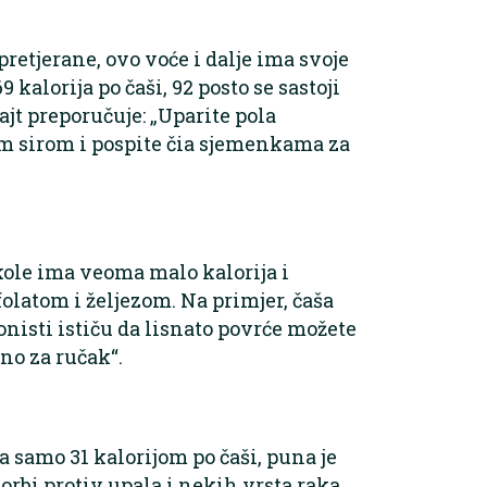
pretjerane, ovo voće i dalje ima svoje
kalorija po čaši, 92 posto se sastoji
ajt preporučuje: „Uparite pola
im sirom i pospite čia sjemenkama za
ikole ima veoma malo kalorija i
folatom i željezom. Na primjer, čaša
nisti ističu da lisnato povrće možete
eno za ručak“.
 samo 31 kalorijom po čaši, puna je
rbi protiv upala i nekih vrsta raka.