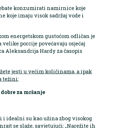
rebate konzumirati namirnice koje
ne koje imaju visok sadržaj vode i
skom energetskom gustoćom odličan je
a velike porcije povećavaju osjećaj
ica Aleksandrija Hardy za časopis
ete jesti u većim količinama, a ipak
 težini:
 dobre za mršanje
i i idealni su kao užina zbog visokog
ajt se slaže, savjetujući: „Narežite ih