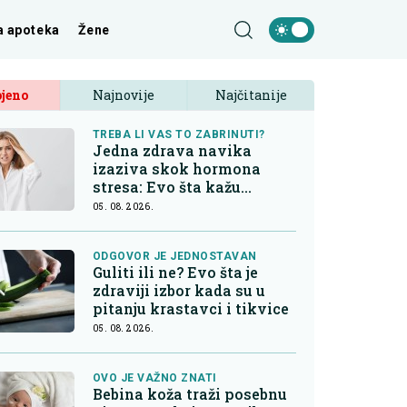
a apoteka
Žene
jeno
Najnovije
Najčitanije
TREBA LI VAS TO ZABRINUTI?
Jedna zdrava navika
izaziva skok hormona
stresa: Evo šta kažu
endokrinolozi
05. 08. 2026.
ODGOVOR JE JEDNOSTAVAN
Guliti ili ne? Evo šta je
zdraviji izbor kada su u
pitanju krastavci i tikvice
05. 08. 2026.
OVO JE VAŽNO ZNATI
Bebina koža traži posebnu