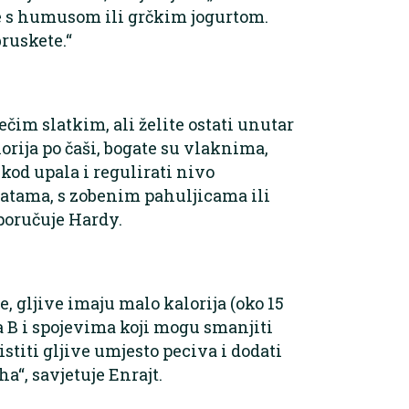
te s humusom ili grčkim jogurtom.
bruskete.“
ečim slatkim, ali želite ostati unutar
orija po čaši, bogate su vlaknima,
od upala i regulirati nivo
alatama, s zobenim pahuljicama ili
poručuje Hardy.
e, gljive imaju malo kalorija (oko 15
a B i spojevima koji mogu smanjiti
stiti gljive umjesto peciva i dodati
a“, savjetuje Enrajt.