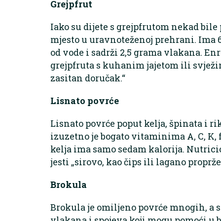
Grejpfrut
Iako su dijete s grejpfrutom nekad bile 
mjesto u uravnoteženoj prehrani. Ima 69 
od vode i sadrži 2,5 grama vlakana. Enr
grejpfruta s kuhanim jajetom ili svjež
zasitan doručak.“
Lisnato povrće
Lisnato povrće poput kelja, špinata i r
izuzetno je bogato vitaminima A, C, K, 
kelja ima samo sedam kalorija. Nutricio
jesti „sirovo, kao čips ili lagano proprž
Brokula
Brokula je omiljeno povrće mnogih, a sa
vlakana i spojeva koji mogu pomoći u bo