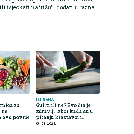
li isjeckati na ‘rižu’ i dodati u razna
ISHRANA
rnica za
Guliti ili ne? Evo šta je
a ne
zdraviji izbor kada su u
o ovo povrće
pitanju krastavci i
tikvice
05. 08. 2026.