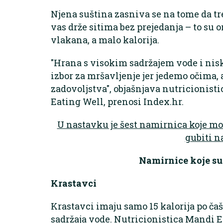
Njena suština zasniva se na tome da t
vas drže sitima bez prejedanja – to su o
vlakana, a malo kalorija.
"Hrana s visokim sadržajem vode i ni
izbor za mršavljenje jer jedemo očima, 
zadovoljstva", objašnjava nutricionist
Eating Well, prenosi Index.hr.
U nastavku je šest namirnica koje mož
gubiti na
Namirnice koje su
Krastavci
Krastavci imaju samo 15 kalorija po čaš
sadržaja vode. Nutricionistica Mandi Enr