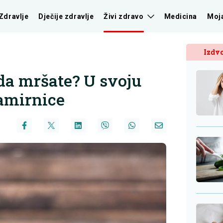
Zdravlje
Dječije zdravlje
Živi zdravo
Medicina
Moj
Izdvo
 da mršate? U svoju
amirnice