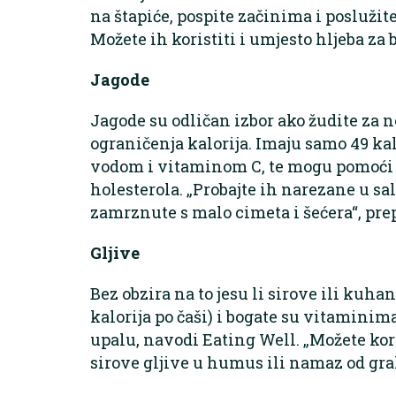
na štapiće, pospite začinima i posluži
Možete ih koristiti i umjesto hljeba za 
Jagode
Jagode su odličan izbor ako žudite za n
ograničenja kalorija. Imaju samo 49 kal
vodom i vitaminom C, te mogu pomoći k
holesterola. „Probajte ih narezane u s
zamrznute s malo cimeta i šećera“, pre
Gljive
Bez obzira na to jesu li sirove ili kuhan
kalorija po čaši) i bogate su vitaminim
upalu, navodi Eating Well. „Možete kori
sirove gljive u humus ili namaz od grah