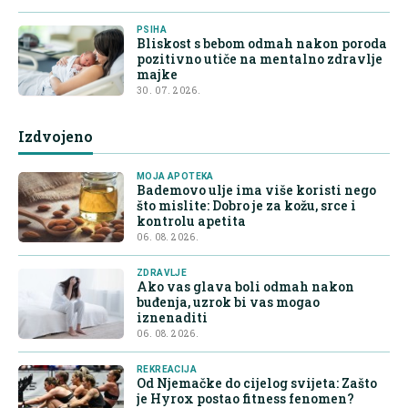
PSIHA
Bliskost s bebom odmah nakon poroda
pozitivno utiče na mentalno zdravlje
majke
30. 07. 2026.
Izdvojeno
MOJA APOTEKA
Bademovo ulje ima više koristi nego
što mislite: Dobro je za kožu, srce i
kontrolu apetita
06. 08. 2026.
ZDRAVLJE
Ako vas glava boli odmah nakon
buđenja, uzrok bi vas mogao
iznenaditi
06. 08. 2026.
REKREACIJA
Od Njemačke do cijelog svijeta: Zašto
je Hyrox postao fitness fenomen?