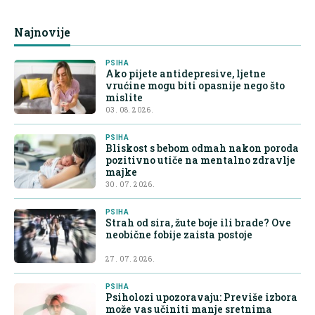
Najnovije
PSIHA
Ako pijete antidepresive, ljetne
vrućine mogu biti opasnije nego što
mislite
03. 08. 2026.
PSIHA
Bliskost s bebom odmah nakon poroda
pozitivno utiče na mentalno zdravlje
majke
30. 07. 2026.
PSIHA
Strah od sira, žute boje ili brade? Ove
neobične fobije zaista postoje
27. 07. 2026.
PSIHA
Psiholozi upozoravaju: Previše izbora
može vas učiniti manje sretnima