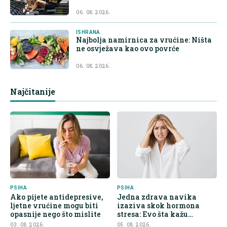
06. 08. 2026.
ISHRANA
Najbolja namirnica za vrućine: Ništa
ne osvježava kao ovo povrće
06. 08. 2026.
Najčitanije
PSIHA
PSIHA
Ako pijete antidepresive,
Jedna zdrava navika
ljetne vrućine mogu biti
izaziva skok hormona
opasnije nego što mislite
stresa: Evo šta kažu
endokrinolozi
03. 08. 2026.
05. 08. 2026.