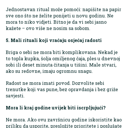
Jednostavan ritual može pomoći: napišite na papir
sve ono što ne želite ponijeti u novu godinu. Ne
mora to niko vidjeti. Bitno je da vi sebi jasno
kažete – ovo više ne nosim sa sobom.
5. Mali rituali koji vraćaju osjećaj radosti
Briga o sebi ne mora biti komplikovana. Nekad je
to topla kupka, šolja omiljenog čaja, ples u dnevnoj
sobi ili deset minuta čitanja u tišini. Male stvari,
ako su redovne, imaju ogromnu snagu.
Radost ne mora imati povod. Dozvolite sebi
trenutke koji vas pune, bez opravdanja i bez griže
savjesti.
Mora li kraj godine uvijek biti iscrpljujući?
Ne mora. Ako ovu završnicu godine iskoristite kao
priliku da usporite, presložite prioritete i poslušate