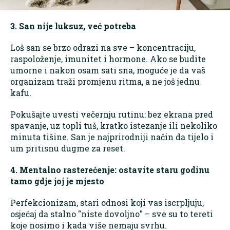
3. San nije luksuz, već potreba
Loš san se brzo odrazi na sve – koncentraciju,
raspoloženje, imunitet i hormone. Ako se budite
umorne i nakon osam sati sna, moguće je da vaš
organizam traži promjenu ritma, a ne još jednu
kafu.
Pokušajte uvesti večernju rutinu: bez ekrana pred
spavanje, uz topli tuš, kratko istezanje ili nekoliko
minuta tišine. San je najprirodniji način da tijelo i
um pritisnu dugme za reset.
4. Mentalno rasterećenje: ostavite staru godinu
tamo gdje joj je mjesto
Perfekcionizam, stari odnosi koji vas iscrpljuju,
osjećaj da stalno "niste dovoljno" – sve su to tereti
koje nosimo i kada više nemaju svrhu.