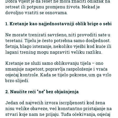
Dobra vijest je da reset ne mora značiti odlazak na
retreat ili potpunu promjenu života. Nekad je
dovoljno vratiti se osnovama.
1. Kretanje kao najjednostavniji oblik brige o sebi
Ne morate trenirati savršeno, niti provoditi sate u
teretani. Tijelu je često potrebna samo dosljednost.
Šetnja, blago istezanje, nekoliko vježbi kod kuće ili
lagani trening mogu napraviti veliku razliku.
Kretanje ne služi samo oblikovanju tijela – ono
smanjuje napetost, popravlja raspoloženje i vraća
osjećaj kontrole. Kada se tijelo pokrene, um ga vrlo
brzo slijedi.
2. Naučite reći "ne" bez objašnjenja
Jedan od najvećih izvora iscrpljenosti kod žena
nisu velike obaveze, već konstantno pristajanje na
stvari koje nam ne prijaju. Tuđa očekivanja, osjećaj