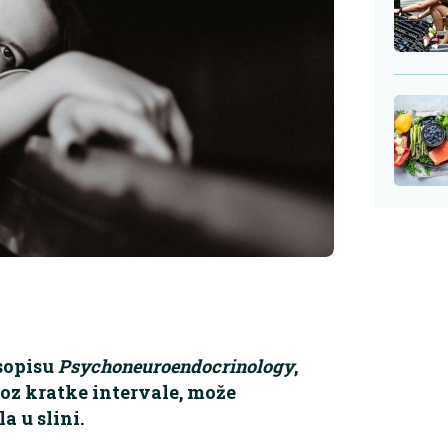
sopisu
Psychoneuroendocrinology
,
roz kratke intervale, može
a u slini.