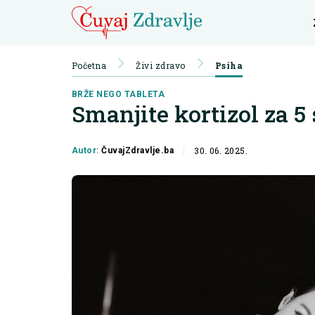
Početna
Živi zdravo
Psiha
BRŽE NEGO TABLETA
Smanjite kortizol za 5
30. 06. 2025.
Autor:
ČuvajZdravlje.ba