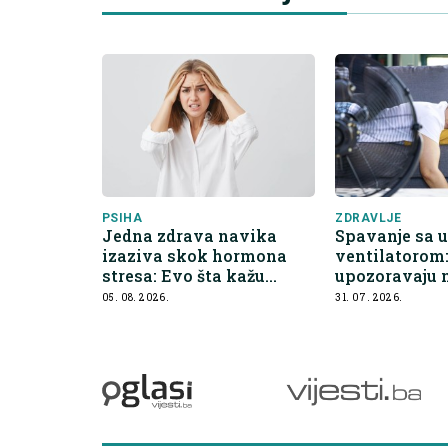
PSIHA
ZDRAVLJE
Jedna zdrava navika
Spavanje sa 
izaziva skok hormona
ventilatorom:
stresa: Evo šta kažu
upozoravaju n
endokrinolozi
05. 08. 2026.
31. 07. 2026.