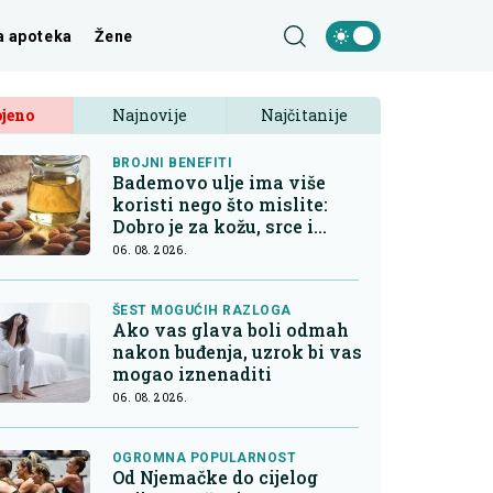
a apoteka
Žene
jeno
Najnovije
Najčitanije
BROJNI BENEFITI
Bademovo ulje ima više
koristi nego što mislite:
Dobro je za kožu, srce i
kontrolu apetita
06. 08. 2026.
ŠEST MOGUĆIH RAZLOGA
Ako vas glava boli odmah
nakon buđenja, uzrok bi vas
mogao iznenaditi
06. 08. 2026.
OGROMNA POPULARNOST
Od Njemačke do cijelog