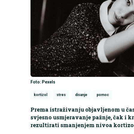
Foto: Pexels
kortizol
stres
disanje
pomoc
Prema istraživanju objavljenom u ča
svjesno usmjeravanje pažnje, čak i k
rezultirati smanjenjem nivoa kortizol