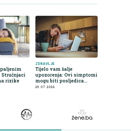
ZDRAVLJE
upaljenim
Tijelo vam šalje
 Stručnjaci
upozorenja: Ovi simptomi
a rizike
mogu biti posljedica
hroničnog stresa
29. 07. 2026.