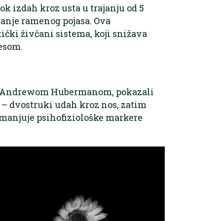
k izdah kroz usta u trajanju od 5
anje ramenog pojasa. Ova
čki živčani sistema, koji snižava
esom.
dr. Andrewom Hubermanom, pokazali
– dvostruki udah kroz nos, zatim
smanjuje psihofiziološke markere