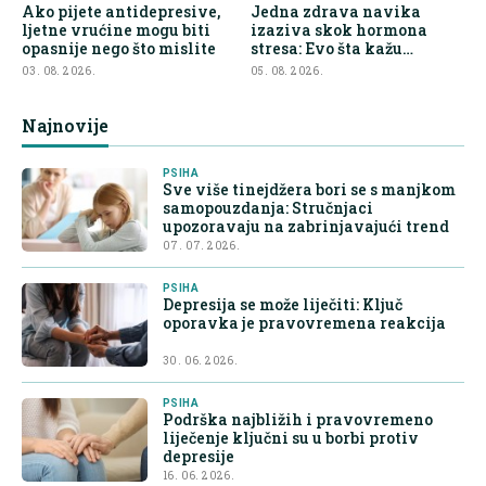
Ako pijete antidepresive,
Jedna zdrava navika
ljetne vrućine mogu biti
izaziva skok hormona
opasnije nego što mislite
stresa: Evo šta kažu
endokrinolozi
03. 08. 2026.
05. 08. 2026.
Najnovije
PSIHA
Sve više tinejdžera bori se s manjkom
samopouzdanja: Stručnjaci
upozoravaju na zabrinjavajući trend
07. 07. 2026.
PSIHA
Depresija se može liječiti: Ključ
oporavka je pravovremena reakcija
30. 06. 2026.
PSIHA
Podrška najbližih i pravovremeno
liječenje ključni su u borbi protiv
depresije
16. 06. 2026.