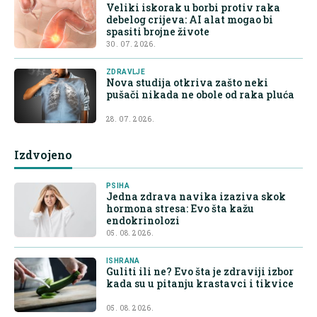
Veliki iskorak u borbi protiv raka
debelog crijeva: AI alat mogao bi
spasiti brojne živote
30. 07. 2026.
ZDRAVLJE
Nova studija otkriva zašto neki
pušači nikada ne obole od raka pluća
28. 07. 2026.
Izdvojeno
PSIHA
Jedna zdrava navika izaziva skok
hormona stresa: Evo šta kažu
endokrinolozi
05. 08. 2026.
ISHRANA
Guliti ili ne? Evo šta je zdraviji izbor
kada su u pitanju krastavci i tikvice
05. 08. 2026.