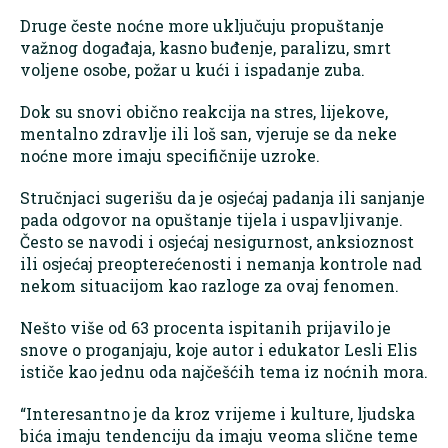
Druge česte noćne more uključuju propuštanje
važnog događaja, kasno buđenje, paralizu, smrt
voljene osobe, požar u kući i ispadanje zuba.
Dok su snovi obično reakcija na stres, lijekove,
mentalno zdravlje ili loš san, vjeruje se da neke
noćne more imaju specifičnije uzroke.
Stručnjaci sugerišu da je osjećaj padanja ili sanjanje
pada odgovor na opuštanje tijela i uspavljivanje.
Često se navodi i osjećaj nesigurnost, anksioznost
ili osjećaj preopterećenosti i nemanja kontrole nad
nekom situacijom kao razloge za ovaj fenomen.
Nešto više od 63 procenta ispitanih prijavilo je
snove o proganjaju, koje autor i edukator Lesli Elis
ističe kao jednu oda najčešćih tema iz noćnih mora.
“Interesantno je da kroz vrijeme i kulture, ljudska
bića imaju tendenciju da imaju veoma slične teme