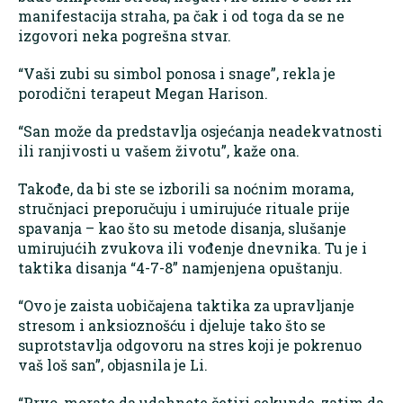
manifestacija straha, pa čak i od toga da se ne
izgovori neka pogrešna stvar.
“Vaši zubi su simbol ponosa i snage”, rekla je
porodični terapeut Megan Harison.
“San može da predstavlja osjećanja neadekvatnosti
ili ranjivosti u vašem životu”, kaže ona.
Takođe, da bi ste se izborili sa noćnim morama,
stručnjaci preporučuju i umirujuće rituale prije
spavanja – kao što su metode disanja, slušanje
umirujućih zvukova ili vođenje dnevnika. Tu je i
taktika disanja “4-7-8” namjenjena opuštanju.
“Ovo je zaista uobičajena taktika za upravljanje
stresom i anksioznošću i djeluje tako što se
suprotstavlja odgovoru na stres koji je pokrenuo
vaš loš san”, objasnila je Li.
“Prvo, morate da udahnete četiri sekunde, zatim da