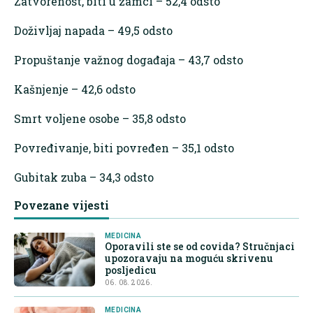
Zatvorenost, biti u zamci – 52,4 odsto
Doživljaj napada – 49,5 odsto
Propuštanje važnog događaja – 43,7 odsto
Kašnjenje – 42,6 odsto
Smrt voljene osobe – 35,8 odsto
Povređivanje, biti povređen – 35,1 odsto
Gubitak zuba – 34,3 odsto
Povezane vijesti
MEDICINA
Oporavili ste se od covida? Stručnjaci
upozoravaju na moguću skrivenu
posljedicu
06. 08. 2026.
MEDICINA