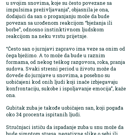
u svojim snovima, koje su često povezane sa
impulsima preživljavanja”, objasnila je ona,
dodajući da san o proganjanju može da bude
povezan sa urođenom reakcijom “bježanja ili
borbe”, odnosno instinktivnom ljudskom
reakcijom na neku vrstu prijetnje.
“Često san o jurnjavi zapravo ima veze sa onim od
čega bježimo. A to može da bude u raznim
formama, od nekog teškog razgovora, roka, pranja
sudova. Svaki stresni period u životu može da
dovede do jurnjave u snovima, a posebno su
uobičajeni kod onih ljudi koji inače izbjegavaju
konfrontaciju, sukobe i ispoljavanje emocija”, kaže
ona.
Gubitak zuba je takođe uobičajen san, koji pogađa
oko 34 procenta ispitanih ljudi.
Stručnjaci ističu da ispadanje zuba u snu može da
bude simptom stresa, negativne slike o sebi ili