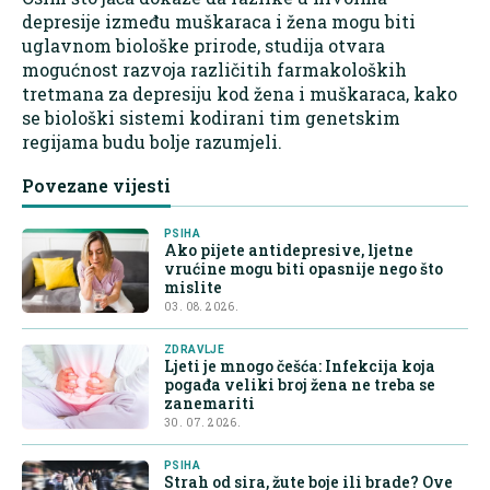
depresije između muškaraca i žena mogu biti
uglavnom biološke prirode, studija otvara
mogućnost razvoja različitih farmakoloških
tretmana za depresiju kod žena i muškaraca, kako
se biološki sistemi kodirani tim genetskim
regijama budu bolje razumjeli.
Povezane vijesti
PSIHA
Ako pijete antidepresive, ljetne
vrućine mogu biti opasnije nego što
mislite
03. 08. 2026.
ZDRAVLJE
Ljeti je mnogo češća: Infekcija koja
pogađa veliki broj žena ne treba se
zanemariti
30. 07. 2026.
PSIHA
Strah od sira, žute boje ili brade? Ove