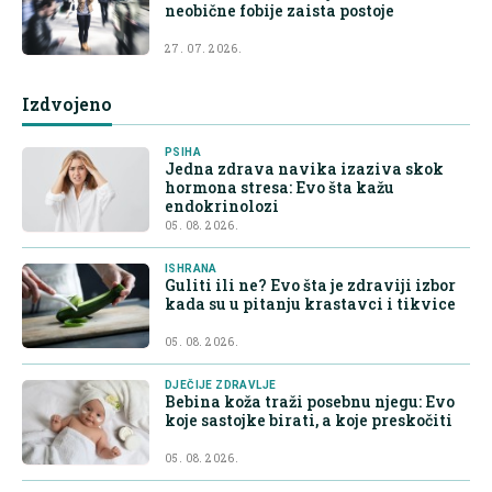
neobične fobije zaista postoje
27. 07. 2026.
Izdvojeno
PSIHA
Jedna zdrava navika izaziva skok
hormona stresa: Evo šta kažu
endokrinolozi
05. 08. 2026.
ISHRANA
Guliti ili ne? Evo šta je zdraviji izbor
kada su u pitanju krastavci i tikvice
05. 08. 2026.
DJEČIJE ZDRAVLJE
Bebina koža traži posebnu njegu: Evo
koje sastojke birati, a koje preskočiti
05. 08. 2026.