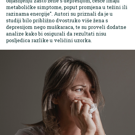
objašnjenju zašto žene s depresijom, češće imaju
metaboličke simptome, poput promjena u težini ili
razinama energije". Autori su priznali da je u
studiji bilo približno dvostruko više žena s
depresijom nego muškaraca, te su proveli dodatne
analize kako bi osigurali da rezultati nisu
posljedica razlike u veličini uzorka.