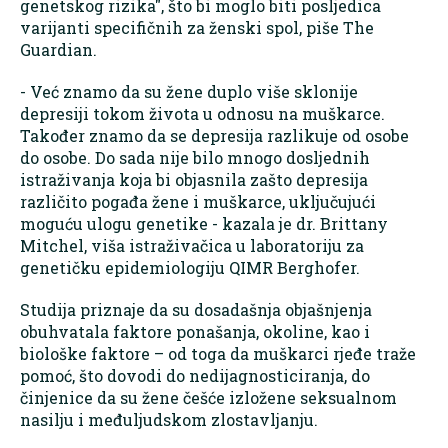
genetskog rizika", što bi moglo biti posljedica
varijanti specifičnih za ženski spol, piše The
Guardian.
- Već znamo da su žene duplo više sklonije
depresiji tokom života u odnosu na muškarce.
Također znamo da se depresija razlikuje od osobe
do osobe. Do sada nije bilo mnogo dosljednih
istraživanja koja bi objasnila zašto depresija
različito pogađa žene i muškarce, uključujući
moguću ulogu genetike - kazala je dr. Brittany
Mitchel, viša istraživačica u laboratoriju za
genetičku epidemiologiju QIMR Berghofer.
Studija priznaje da su dosadašnja objašnjenja
obuhvatala faktore ponašanja, okoline, kao i
biološke faktore – od toga da muškarci rjeđe traže
pomoć, što dovodi do nedijagnosticiranja, do
činjenice da su žene češće izložene seksualnom
nasilju i međuljudskom zlostavljanju.