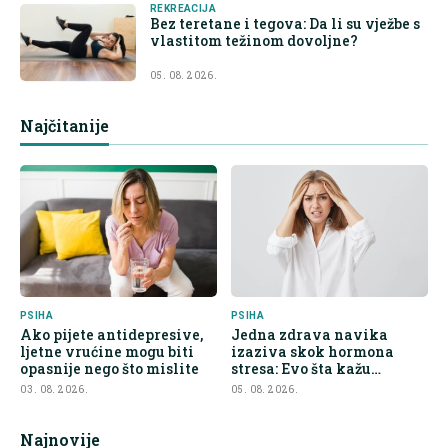
REKREACIJA
Bez teretane i tegova: Da li su vježbe s
vlastitom težinom dovoljne?
05. 08. 2026.
Najčitanije
PSIHA
PSIHA
Ako pijete antidepresive,
Jedna zdrava navika
ljetne vrućine mogu biti
izaziva skok hormona
opasnije nego što mislite
stresa: Evo šta kažu
endokrinolozi
03. 08. 2026.
05. 08. 2026.
Najnovije