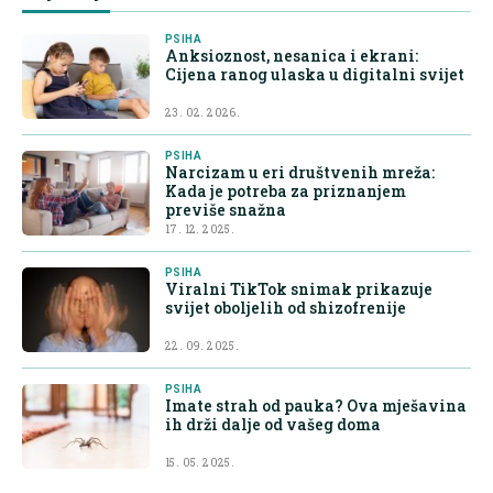
PSIHA
Anksioznost, nesanica i ekrani:
Cijena ranog ulaska u digitalni svijet
23. 02. 2026.
PSIHA
Narcizam u eri društvenih mreža:
Kada je potreba za priznanjem
previše snažna
17. 12. 2025.
PSIHA
Viralni TikTok snimak prikazuje
svijet oboljelih od shizofrenije
22. 09. 2025.
PSIHA
Imate strah od pauka? Ova mješavina
ih drži dalje od vašeg doma
15. 05. 2025.