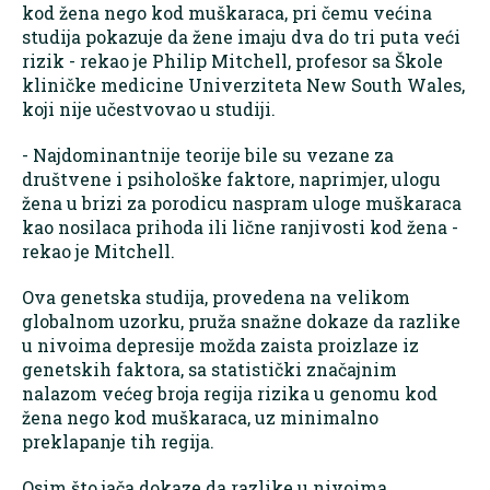
kod žena nego kod muškaraca, pri čemu većina
studija pokazuje da žene imaju dva do tri puta veći
rizik - rekao je Philip Mitchell, profesor sa Škole
kliničke medicine Univerziteta New South Wales,
koji nije učestvovao u studiji.
- Najdominantnije teorije bile su vezane za
društvene i psihološke faktore, naprimjer, ulogu
žena u brizi za porodicu naspram uloge muškaraca
kao nosilaca prihoda ili lične ranjivosti kod žena -
rekao je Mitchell.
Ova genetska studija, provedena na velikom
globalnom uzorku, pruža snažne dokaze da razlike
u nivoima depresije možda zaista proizlaze iz
genetskih faktora, sa statistički značajnim
nalazom većeg broja regija rizika u genomu kod
žena nego kod muškaraca, uz minimalno
preklapanje tih regija.
Osim što jača dokaze da razlike u nivoima