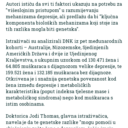
Autori ističu da svi ti faktori ukazuju na potrebu za
"višeslojnim pristupom" u razumijevanju
mehanizama depresije, ali predlažu da bi "ključna
komponenta bioloških mehanizama koji stoje iza
tih razlika mogla biti genetska".
Istraživači su analizirali DNK iz pet međunarodnih
kohorti – Australije, Nizozemske, Sjedinjenih
Američkih Država i dvije iz Ujedinjenog
Kraljevstva, s ukupnim uzorkom od 130.471 žena i
64.805 muškaraca s dijagnozom velike depresije, te
159.521 žena i 132.185 muškaraca bez dijagnoze.
Otkrivena je i snažnija genetska povezanost kod
žena između depresije i metaboličkih
karakteristika (poput indeksa tjelesne mase i
metaboličkog sindroma) nego kod muškaraca s
istim osobinama.
Doktorica Jodi Thomas, glavna istraživačica,
navela je da te genetske razlike "mogu pomoći u