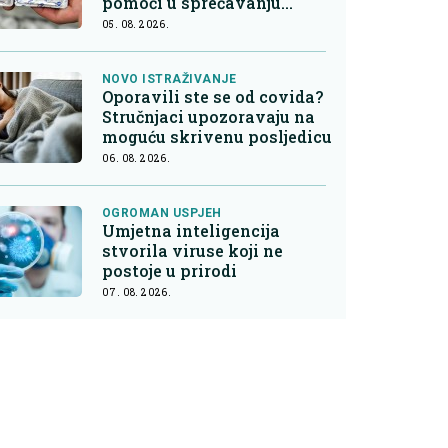
pomoći u sprečavanju
širenja raka
05. 08. 2026.
NOVO ISTRAŽIVANJE
Oporavili ste se od covida?
Stručnjaci upozoravaju na
moguću skrivenu posljedicu
06. 08. 2026.
OGROMAN USPJEH
Umjetna inteligencija
stvorila viruse koji ne
postoje u prirodi
07. 08. 2026.