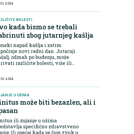
 01. 2024.
omu hercega Stjepana kosače u
staru, u organizaciji Udruge
vončica".
ZLIČITE BOLESTI
vo kada bismo se trebali
abrinuti zbog jutarnjeg kašlja
oneki napad kašlja i zatim
počinje novi radni dan. Jutarnji
šalj, odmah po buđenju, može
rivati različite bolesti, više ili
nje zabrinjavajuće.
 01. 2024.
JANJE U UŠIMA
initus može biti bezazlen, ali i
pasan
nitus ili zujanje u ušima
edstavlja specifično zdravstveno
anje ili osećaj kada se čuje zvuk u