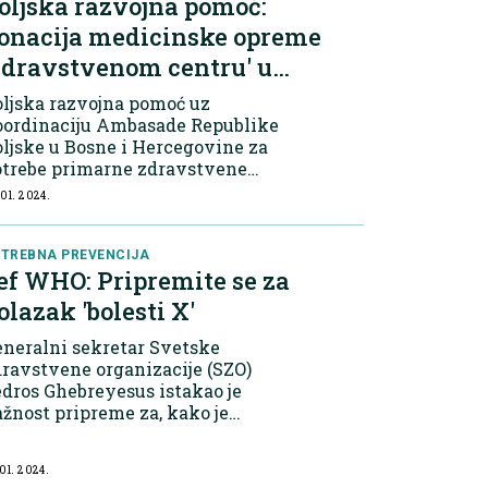
oljska razvojna pomoć:
ata maternice“.
onacija medicinske opreme
Zdravstvenom centru' u
rčkom
ljska razvojna pomoć uz
oordinaciju Ambasade Republike
ljske u Bosne i Hercegovine za
otrebe primarne zdravstvene
štite u Brčkom donirala je
 01. 2024.
edicinsku opremu u vrijednosti
0.000 KM Javnoj zdravstvenoj
tanovi “Zdravstveni centar”
TREBNA PREVENCIJA
ef WHO: Pripremite se za
čko distrikta BiH.
olazak 'bolesti X'
neralni sekretar Svetske
ravstvene organizacije (SZO)
dros Ghebreyesus istakao je
žnost pripreme za, kako je
zvao, "bolest X", izrazivši nadu da
 zemlje do maja ove godine
 01. 2024.
stići sporazum o pandemiji kako