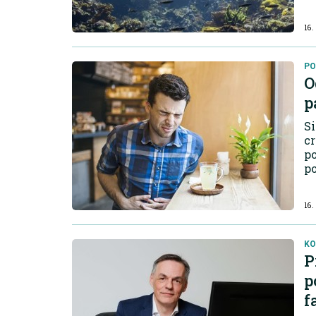
16.
PO
O
p
Si
cr
po
po
ra
16.
KO
P
p
f