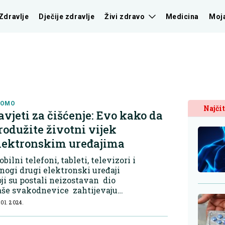
Zdravlje
Dječije zdravlje
Živi zdravo
Medicina
Moj
ROMO
Najčit
avjeti za čišćenje: Evo kako da
rodužite životni vijek
lektronskim uređajima
bilni telefoni, tableti, televizori i
ogi drugi elektronski uređaji
ji su postali neizostavan dio
aše svakodnevice zahtijevaju
žljivo održavanje i čišćenje kako
 01. 2024.
smo izbjegli neželjene posljedice
put površinskih oštećenja ili čak