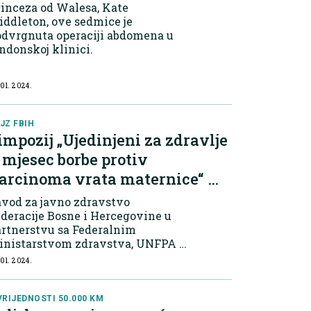
inceza od Walesa, Kate
ddleton, ove sedmice je
odvrgnuta operaciji abdomena u
ndonskoj klinici.
 01. 2024.
JZ FBIH
impozij „Ujedinjeni za zdravlje
 mjesec borbe protiv
arcinoma vrata maternice“ u
jubuškom
vod za javno zdravstvo
deracije Bosne i Hercegovine u
artnerstvu sa Federalnim
inistarstvom zdravstva, UNFPA u
iH, UNICEF BiH, WHO u BiH i
 01. 2024.
druženjem Kap, organizuje
mpozij „Ujedinjeni za zdravlje –
jesec borbe protiv karcinoma
VRIJEDNOSTI 50.000 KM