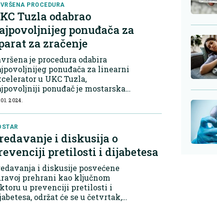
biljnijeg kvara.
VRŠENA PROCEDURA
KC Tuzla odabrao
ajpovoljnijeg ponuđača za
parat za zračenje
vršena je procedura odabira
jpovoljnijeg ponuđača za linearni
celerator u UKC Tuzla,
jpovoljniji ponuđač je mostarska
irma INEL-MED.
 01. 2024.
OSTAR
redavanje i diskusija o
revenciji pretilosti i dijabetesa
edavanja i diskusije posvećene
ravoj prehrani kao ključnom
ktoru u prevenciji pretilosti i
jabetesa, održat će se u četvrtak,
. siječnja s početkom u 19 sati u
arodnoj knjižnici u Hrvatskom