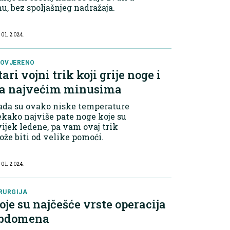
u, bez spoljašnjeg nadražaja.
 01. 2024.
OVJERENO
tari vojni trik koji grije noge i
a najvećim minusima
ada su ovako niske temperature
kako najviše pate noge koje su
ijek ledene, pa vam ovaj trik
že biti od velike pomoći.
 01. 2024.
RURGIJA
oje su najčešće vrste operacija
bdomena