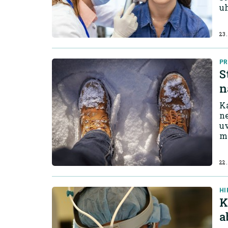
uh
23.
PR
S
n
K
ne
uv
mo
22.
HI
K
a