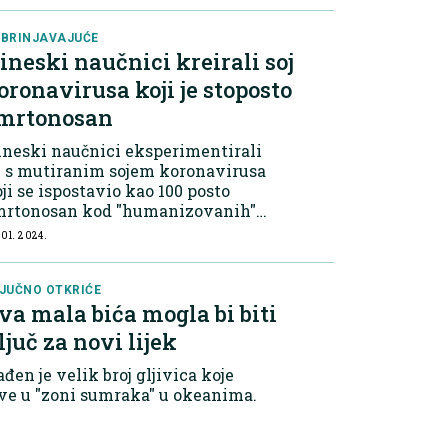
 se pozabavile ovim "zajedničkim
prijateljem".
BRINJAVAJUĆE
ineski naučnici kreirali soj
oronavirusa koji je stoposto
mrtonosan
neski naučnici eksperimentirali
u s mutiranim sojem koronavirusa
ji se ispostavio kao 100 posto
mrtonosan kod "humanizovanih"
ševa - uprkos zabrinutosti da bi
 01. 2024.
kvo istraživanje moglo izazvati
š jednu pandemiju.
JUČNO OTKRIĆE
va mala bića mogla bi biti
ljuč za novi lijek
đen je velik broj gljivica koje
ve u "zoni sumraka" u okeanima.