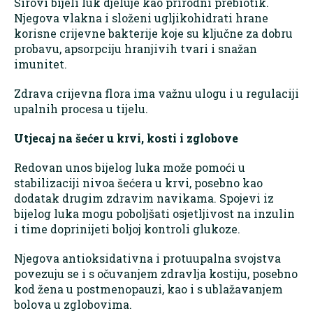
Sirovi bijeli luk djeluje kao prirodni prebiotik.
Njegova vlakna i složeni ugljikohidrati hrane
korisne crijevne bakterije koje su ključne za dobru
probavu, apsorpciju hranjivih tvari i snažan
imunitet.
Zdrava crijevna flora ima važnu ulogu i u regulaciji
upalnih procesa u tijelu.
Utjecaj na šećer u krvi, kosti i zglobove
Redovan unos bijelog luka može pomoći u
stabilizaciji nivoa šećera u krvi, posebno kao
dodatak drugim zdravim navikama. Spojevi iz
bijelog luka mogu poboljšati osjetljivost na inzulin
i time doprinijeti boljoj kontroli glukoze.
Njegova antioksidativna i protuupalna svojstva
povezuju se i s očuvanjem zdravlja kostiju, posebno
kod žena u postmenopauzi, kao i s ublažavanjem
bolova u zglobovima.