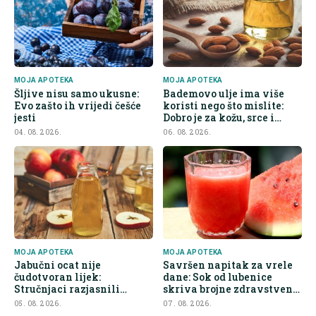
MOJA APOTEKA
MOJA APOTEKA
Šljive nisu samo ukusne:
Bademovo ulje ima više
Evo zašto ih vrijedi češće
koristi nego što mislite:
jesti
Dobro je za kožu, srce i
kontrolu apetita
04. 08. 2026.
06. 08. 2026.
MOJA APOTEKA
MOJA APOTEKA
Jabučni ocat nije
Savršen napitak za vrele
čudotvoran lijek:
dane: Sok od lubenice
Stručnjaci razjasnili
skriva brojne zdravstvene
najveće zablude
prednosti
05. 08. 2026.
07. 08. 2026.