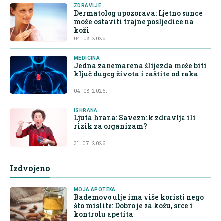
ZDRAVLJE
Dermatolog upozorava: Ljetno sunce
može ostaviti trajne posljedice na
koži
04. 08. 2026.
MEDICINA
Jedna zanemarena žlijezda može biti
ključ dugog života i zaštite od raka
04. 08. 2026.
ISHRANA
Ljuta hrana: Saveznik zdravlja ili
rizik za organizam?
31. 07. 2026.
Izdvojeno
MOJA APOTEKA
Bademovo ulje ima više koristi nego
što mislite: Dobro je za kožu, srce i
kontrolu apetita