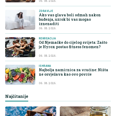
06. 08. 2026.
ZDRAVLJE
Ako vas glava boli odmah nakon
buđenja, uzrok bi vas mogao
iznenaditi
06. 08. 2026.
REKREACIJA
Od Njemačke do cijelog svijeta: Zašto
je Hyrox postao fitness fenomen?
06. 08. 2026.
ISHRANA
Najbolja namirnica za vrućine: Ništa
ne osvježava kao ovo povrće
06. 08. 2026.
Najčitanije