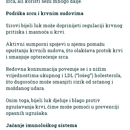
srca, ali koristi sežu mnogo dalje.
Podrška srcu i krvnim sudovima
Sirovi bijeli luk može doprinijeti regulaciji krvnog
pritiska i masnoća u krvi.
Aktivni sumporni spojevi u njemu pomažu
opuštanju krvnih sudova, što olakšava protok krvi
i smanjuje opterećenje srca.
Redovna konzumacija povezuje se i s nižim
vrijednostima ukupnog i LDL (“lošeg”) holesterola,
što dugoročno može smanjiti rizik od srčanog i
moždanog udara.
Osim toga, bijeli luk djeluje i blago protiv
zgrušavanja krvi, čime može pomoći u prevenciji
opasnih ugrušaka.
Jačanje imunološkog sistema