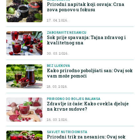
Prirodni napitak koji osvaja: Crna
zova ponovo u fokusu
27. 04. 2026.
ZABORAVITE NESANICU
Sok prije spavanja: Tajna zdravog i
kvalitetnog sna
30. 03. 2026.
BEZ LIJEKOVA
Kako prirodno poboljšati san: Ovaj sok
vam može pomoći
28. 03. 2026.
PRIRODNO DO BOLJEG BALANSA
Zdravlje iz čaše: Kako cvekla djeluje
na krvne sudove?
26. 03. 2026.
SAVJET NUTRICIONISTA
Prirodni trik za nesanicu: Ovaj sok