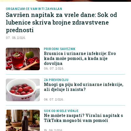
ORGANIZAM ĆE VAM BITI ZAHVALAN
Savršen napitak za vrele dane: Sok od
lubenice skriva brojne zdravstvene
prednosti
07. 08. 2026.
PRIRODNI SAVEZNIK
Brusnica i urinarne infekcije: Evo
kada može pomoći, a kada nije
dovoljna
06. 07. 2026.
ZA PREVENCIJU
Mnogi ga piju kod urinarne infekcije,
ali djeluje li zaista?
04. 07. 2026.
SOK OD KISELE VIŠNJE
Ne možete zaspati? Viralni napitak s
TikToka mogao bi vam pomoći
19. 06. 2026.