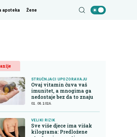
a apoteka
Žene
anije
STRUČNJACI UPOZORAVAJU
Ovaj vitamin čuva vaš
imunitet, a mnogima ga
nedostaje bez da to znaju
02. 08. 2026.
VELIKI RIZIK
Sve više djece ima višak
kilograma: Predložene