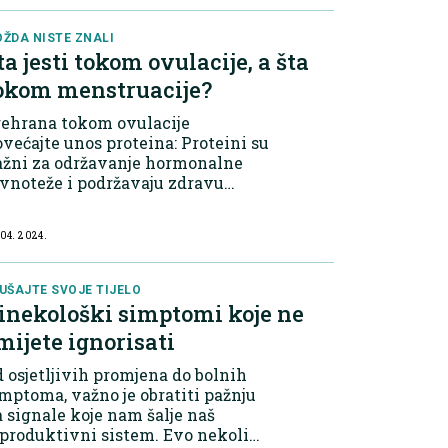
 nekoliko dana ne smatra se
bnormalnom. Ak...
ŽDA NISTE ZNALI
ta jesti tokom ovulacije, a šta
okom menstruacije?
rehrana tokom ovulacije
većajte unos proteina: Proteini su
ažni za održavanje hormonalne
vnoteže i podržavaju zdravu
ulaciju. Birajte bjelančevine
put piletine, ribe, jaja, mahunarki
 04. 2024.
orašastih plodova. Uključite
rave masti:...
UŠAJTE SVOJE TIJELO
inekološki simptomi koje ne
mijete ignorisati
 osjetljivih promjena do bolnih
mptoma, važno je obratiti pažnju
 signale koje nam šalje naš
produktivni sistem. Evo nekoliko