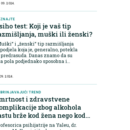
anemarivanje zdravih životnih
 09. 2024.
vika, poput pravilne ishrane,
dovne fizičke aktivnosti i brige o
entalnom zdrav...
AZNAJTE
siho test: Koji je vaš tip
azmišljanja, muški ili ženski?
uški“ i „ženski“ tip razmišljanja
 podjela koja je, generalno, potekla
 predrasuda. Danas znamo da su
a pola podjednako sposobna i
teligentna, ali smo isto tako
krili da imaju različite
 09. 2024.
telektualne strane. Otkrijte koje
 vaš...
BRINJAVAJUĆI TREND
mrtnost i zdravstvene
omplikacije zbog alkohola
astu brže kod žena nego kod
uškaraca
ofesorica psihijatrije na Yaleu, dr.