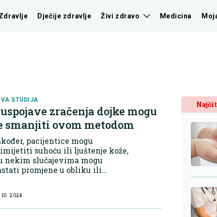
Zdravlje
Dječije zdravlje
Živi zdravo
Medicina
Moj
VA STUDIJA
Najčit
uspojave zračenja dojke mogu
e smanjiti ovom metodom
kođer, pacijentice mogu
imijetiti suhoću ili ljuštenje kože,
 u nekim slučajevima mogu
stati promjene u obliku ili
nzistenciji dojke. Dugoročne
spojave uključuju promjene u
 10. 2024.
jetljivosti i, rijetko, razvoj fibroze.
va studija...