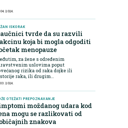
inekoloških simptoma koje ne
ijete ignorisati. Nepravilno
 04. 2024.
rvarenje Svaka promjena u
nstrualnom cik...
ŽAN ISKORAK
aučnici tvrde da su razvili
akcinu koja bi mogla odgoditi
očetak menopauze
eđutim, za žene s određenim
dravstvenim uslovima poput
većanog rizika od raka dojke ili
storije raka, ili drugim
dikacijama, ta terapija nije
 03. 2024.
eporučljiva. Zbog toga bi razvoj
akcine mogao biti revolucionaran
rak u olakšavanju s...
ŽE OTEŽATI PREPOZNAVANJE
imptomi moždanog udara kod
ena mogu se razlikovati od
običajnih znakova