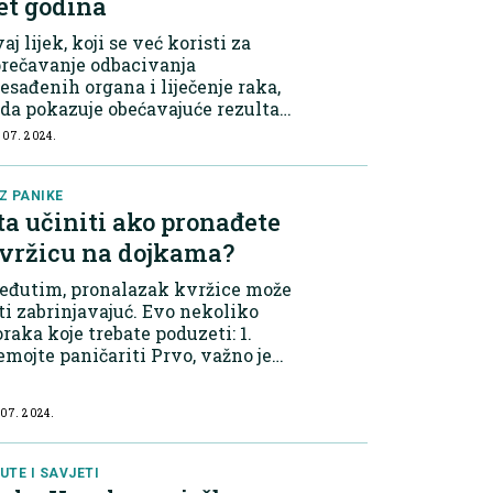
et godina
aj lijek, koji se već koristi za
rečavanje odbacivanja
esađenih organa i liječenje raka,
da pokazuje obećavajuće rezultate
istraživanjima koja se provode na
 07. 2024.
eučilištu Columbia. Rapamicin je
jek koji je prvotno razvijen za lij...
Z PANIKE
ta učiniti ako pronađete
vržicu na dojkama?
eđutim, pronalazak kvržice može
ti zabrinjavajuć. Evo nekoliko
raka koje trebate poduzeti: 1.
mojte paničariti Prvo, važno je
tati smiren. Većina kvržica nije
ncerogena. Različite kvržice
 07. 2024.
gu imati različite teksture i
roke,...
UTE I SAVJETI