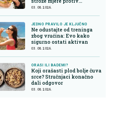
strože mjere protiv
nezdrave hrane
03. 08. 2026.
JEDNO PRAVILO JE KLJUČNO
Ne odustajte od treninga
zbog vrućina: Evo kako
sigurno ostati aktivan
03. 08. 2026.
ORASI ILI BADEMI?
Koji orašasti plod bolje čuva
srce? Stručnjaci konačno
dali odgovor
03. 08. 2026.