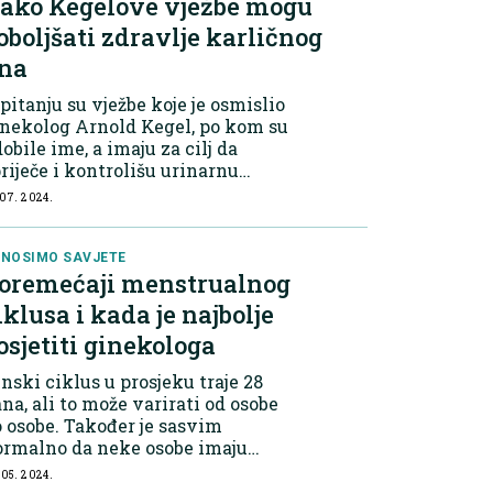
ako Kegelove vježbe mogu
oboljšati zdravlje karličnog
na
pitanju su vježbe koje je osmislio
nekolog Arnold Kegel, po kom su
dobile ime, a imaju za cilj da
riječe i kontrolišu urinarnu
totinenciju i druge probleme
 07. 2024.
rličnog dna. Ove vježbe izvode se
ilično jednostavno ako znate
avil...
NOSIMO SAVJETE
oremećaji menstrualnog
iklusa i kada je najbolje
osjetiti ginekologa
nski ciklus u prosjeku traje 28
na, ali to može varirati od osobe
 osobe. Također je sasvim
ormalno da neke osobe imaju
esečnice svaka 23 dana, dok ih
 05. 2024.
uge imaju svaka 33 dana. Razlika