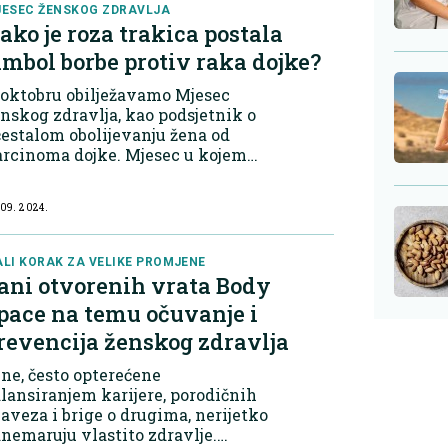
ESEC ŽENSKOG ZDRAVLJA
ako je roza trakica postala
imbol borbe protiv raka dojke?
 oktobru obilježavamo Mjesec
nskog zdravlja, kao podsjetnik o
estalom obolijevanju žena od
arcinoma dojke. Mjesec u kojem
limo probuditi svijest o vlastitoj
izi za zdravlje te preventivnom
 09. 2024.
rječavanju obolijevanja redovnim
egle...
LI KORAK ZA VELIKE PROMJENE
ani otvorenih vrata Body
pace na temu očuvanje i
revencija ženskog zdravlja
ne, često opterećene
lansiranjem karijere, porodičnih
aveza i brige o drugima, nerijetko
nemaruju vlastito zdravlje.