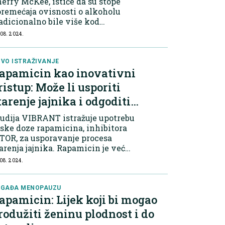
erry McKee, ističe da su stope
remećaja ovisnosti o alkoholu
adicionalno bile više kod
uškaraca, no trendovi pokazuju
 08. 2024.
amatične promjene u korist žena.
SAD-u, iako muškarci i dalje
dmašuju...
VO ISTRAŽIVANJE
apamicin kao inovativni
ristup: Može li usporiti
tarenje jajnika i odgoditi
enopauzu?
udija VIBRANT istražuje upotrebu
ske doze rapamicina, inhibitora
TOR, za usporavanje procesa
arenja jajnika. Rapamicin je već
znat kao lijek za prevenciju
 08. 2024.
dbacivanja organa nakon
ansplantacije bubrega. Ova
udija, međutim, pred...
DGAĐA MENOPAUZU
apamicin: Lijek koji bi mogao
rodužiti ženinu plodnost i do