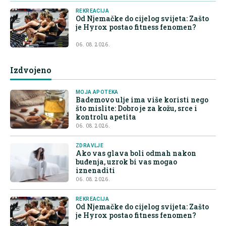
REKREACIJA
Od Njemačke do cijelog svijeta: Zašto
je Hyrox postao fitness fenomen?
06. 08. 2026.
Izdvojeno
MOJA APOTEKA
Bademovo ulje ima više koristi nego
što mislite: Dobro je za kožu, srce i
kontrolu apetita
06. 08. 2026.
ZDRAVLJE
Ako vas glava boli odmah nakon
buđenja, uzrok bi vas mogao
iznenaditi
06. 08. 2026.
REKREACIJA
Od Njemačke do cijelog svijeta: Zašto
je Hyrox postao fitness fenomen?