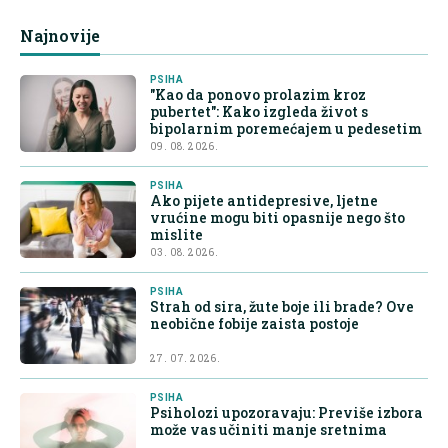
Najnovije
PSIHA
"Kao da ponovo prolazim kroz
pubertet": Kako izgleda život s
bipolarnim poremećajem u pedesetim
09. 08. 2026.
PSIHA
Ako pijete antidepresive, ljetne
vrućine mogu biti opasnije nego što
mislite
03. 08. 2026.
PSIHA
Strah od sira, žute boje ili brade? Ove
neobične fobije zaista postoje
27. 07. 2026.
PSIHA
Psiholozi upozoravaju: Previše izbora
može vas učiniti manje sretnima