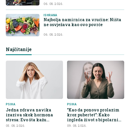
06. 08. 2026.
ISHRANA
Najbolja namirnica za vrućine: Ništa
ne osvježava kao ovo povrće
06. 08. 2026.
Najčitanije
PSIHA
PSIHA
Jedna zdrava navika
"Kao da ponovo prolazim
izaziva skok hormona
kroz pubertet": Kako
stresa: Evo šta kažu
izgleda život s bipolarnim
endokrinolozi
poremećajem u pedesetim
05. 08. 2026.
09. 08. 2026.