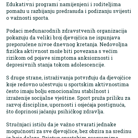
Edukativni programi namijenjeni i roditeljima
pomažu u razbijanju predrasuda i podizanju svijesti
o važnosti sporta.
Podaci međunarodnih zdravstvenih organizacija
pokazuju da veliki broj djevojčica ne ispunjava
preporučene nivoe dnevnog kretanja. Nedovoljna
fizička aktivnost može biti povezana s većim
rizikom od pojave simptoma anksioznosti i
depresivnih stanja tokom adolescencije.
S druge strane, istraživanja potvrđuju da djevojčice
koje redovno učestvuju u sportskim aktivnostima
često imaju bolju emocionalnu stabilnost i
izraženije socijalne vještine. Sport pruža priliku za
razvoj discipline, upornosti i osjećaja postignuća,
što doprinosi jačanju psihičkog zdravlja.
Stručnjaci ističu da je važno stvarati jednake
mogućnosti za sve djevojčice, bez obzira na sredinu
iz koje dolaze. Pristup sportskim programima,