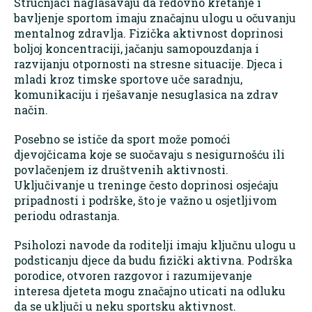
Stručnjaci naglašavaju da redovno kretanje i
bavljenje sportom imaju značajnu ulogu u očuvanju
mentalnog zdravlja. Fizička aktivnost doprinosi
boljoj koncentraciji, jačanju samopouzdanja i
razvijanju otpornosti na stresne situacije. Djeca i
mladi kroz timske sportove uče saradnju,
komunikaciju i rješavanje nesuglasica na zdrav
način.
Posebno se ističe da sport može pomoći
djevojčicama koje se suočavaju s nesigurnošću ili
povlačenjem iz društvenih aktivnosti.
Uključivanje u treninge često doprinosi osjećaju
pripadnosti i podrške, što je važno u osjetljivom
periodu odrastanja.
Psiholozi navode da roditelji imaju ključnu ulogu u
podsticanju djece da budu fizički aktivna. Podrška
porodice, otvoren razgovor i razumijevanje
interesa djeteta mogu značajno uticati na odluku
da se uključi u neku sportsku aktivnost.