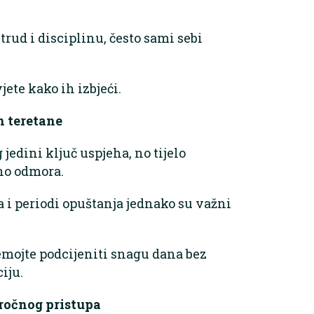
rud i disciplinu, često sami sebi
ete kako ih izbjeći.
n teretane
jedini ključ uspjeha, no tijelo
no odmora.
 i periodi opuštanja jednako su važni
emojte podcijeniti snagu dana bez
iju.
ročnog pristupa