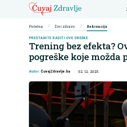
Početna
Živi zdravo
Rekreacija
PRESTANITE RADITI OVE GREŠKE
Trening bez efekta? Ov
pogreške koje možda p
02. 12. 2025.
Autor:
ČuvajZdravlje.ba