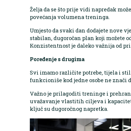
Želja da se što prije vidi napredak mož
povećanja volumena treninga.
Umjesto da svaki dan dodajete nove vjež
stabilan, dugoročan plan koji možete o
Konzistentnost je daleko važnija od p
Poređenje s drugima
Svi imamo različite potrebe, tijela i st
funkcioniše kod jedne osobe ne znači da
Važno je prilagoditi treninge i prehr
uvažavanje vlastitih ciljeva i kapacite
ključ su dugoročnog napretka.