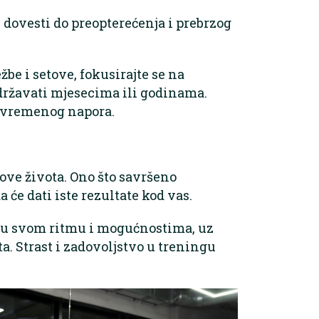
e dovesti do preopterećenja i prebrzog
be i setove, fokusirajte se na
državati mjesecima ili godinama.
rivremenog napora.
ilove života. Ono što savršeno
 će dati iste rezultate kod vas.
anu svom ritmu i mogućnostima, uz
ta. Strast i zadovoljstvo u treningu