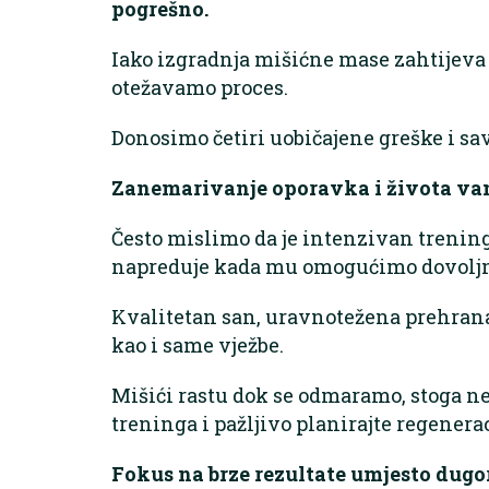
pogrešno.
Iako izgradnja mišićne mase zahtijeva t
otežavamo proces.
Donosimo četiri uobičajene greške i savj
Zanemarivanje oporavka i života va
Često mislimo da je intenzivan trening 
napreduje kada mu omogućimo dovolj
Kvalitetan san, uravnotežena prehrana
kao i same vježbe.
Mišići rastu dok se odmaramo, stoga n
treninga i pažljivo planirajte regenerac
Fokus na brze rezultate umjesto dugo