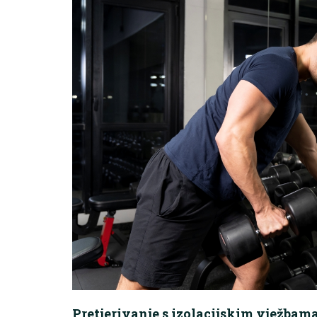
Pretjerivanje s izolacijskim vježbam