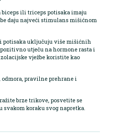
 biceps ili triceps potisaka imaju
žbe daju najveći stimulans mišićnom
i potisaka uključuju više mišićnih
pozitivno utječu na hormone rasta i
izolacijske vježbe koristite kao
 odmora, pravilne prehrane i
ražite brze trikove, posvetite se
 u svakom koraku svog napretka.