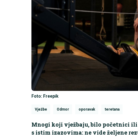
Foto: Freepik
Vježbe
Odmor
oporavak
teretana
Mnogi koji vježbaju, bilo početnici ili
s istim izazovima: ne vide željene rezu