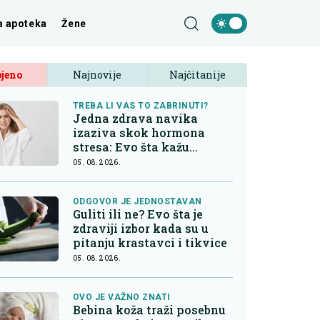
a apoteka
Žene
jeno
Najnovije
Najčitanije
TREBA LI VAS TO ZABRINUTI?
Jedna zdrava navika
izaziva skok hormona
stresa: Evo šta kažu
endokrinolozi
05. 08. 2026.
ODGOVOR JE JEDNOSTAVAN
Guliti ili ne? Evo šta je
zdraviji izbor kada su u
pitanju krastavci i tikvice
05. 08. 2026.
OVO JE VAŽNO ZNATI
Bebina koža traži posebnu