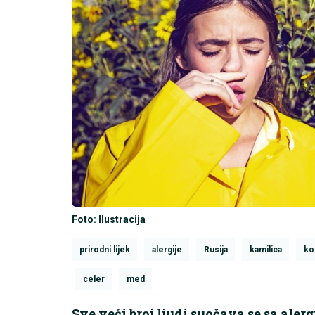
Foto: Ilustracija
prirodni lijek
alergije
Rusija
kamilica
ko
celer
med
Sve veći broj ljudi suočava se sa ale