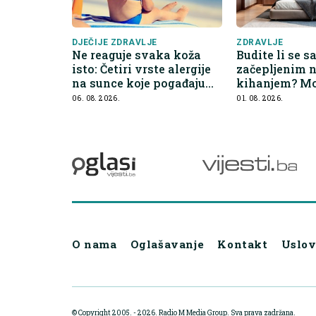
DJEČIJE ZDRAVLJE
ZDRAVLJE
Ne reaguje svaka koža
Budite li se s
isto: Četiri vrste alergije
začepljenim 
na sunce koje pogađaju
kihanjem? Mo
djecu
u vašem krev
06. 08. 2026.
01. 08. 2026.
O nama
Oglašavanje
Kontakt
Uslov
© Copyright 2005. - 2026. Radio M Media Group.
Sva prava zadržana.