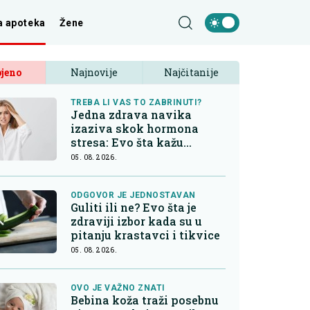
a apoteka
Žene
jeno
Najnovije
Najčitanije
TREBA LI VAS TO ZABRINUTI?
Jedna zdrava navika
izaziva skok hormona
stresa: Evo šta kažu
endokrinolozi
05. 08. 2026.
ODGOVOR JE JEDNOSTAVAN
Guliti ili ne? Evo šta je
zdraviji izbor kada su u
pitanju krastavci i tikvice
05. 08. 2026.
OVO JE VAŽNO ZNATI
Bebina koža traži posebnu