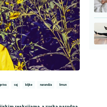
priva
caj
biljke
narandža
limun
rgijskim reakcijama, a ruska narodna