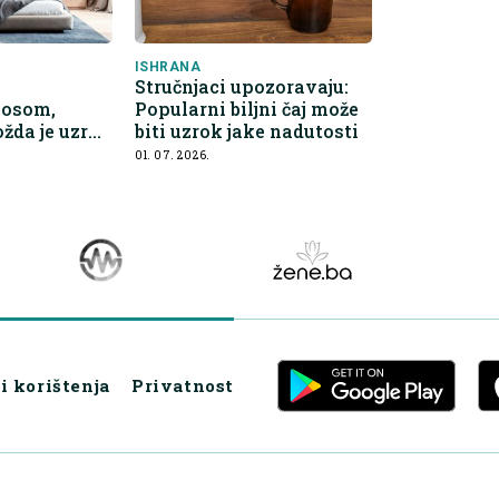
ISHRANA
a
Stručnjaci upozoravaju:
nosom,
Popularni biljni čaj može
žda je uzrok
biti uzrok jake nadutosti
etu
01. 07. 2026.
i korištenja
Privatnost