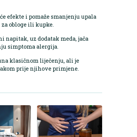
uće efekte i pomaže smanjenju upala
 za obloge ili kupke.
ni napitak, uz dodatak meda, jača
ju simptoma alergija.
a klasičnom liječenju, ali je
njakom prije njihove primjene.