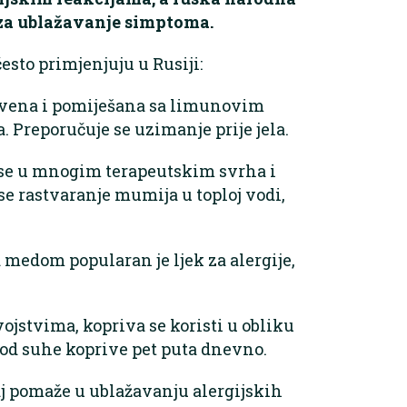
za ublažavanje simptoma.
sto primjenjuju u Rusiji:
vena i pomiješana sa limunovim
 Preporučuje se uzimanje prije jela.
i se u mnogim terapeutskim svrha i
se rastvaranje mumija u toploj vodi,
 medom popularan je ljek za alergije,
vojstvima, kopriva se koristi u obliku
 od suhe koprive pet puta dnevno.
j pomaže u ublažavanju alergijskih