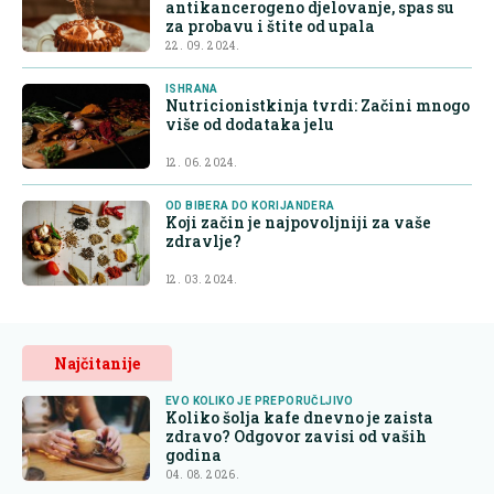
antikancerogeno djelovanje, spas su
za probavu i štite od upala
22. 09. 2024.
ISHRANA
Nutricionistkinja tvrdi: Začini mnogo
više od dodataka jelu
12. 06. 2024.
OD BIBERA DO KORIJANDERA
Koji začin je najpovoljniji za vaše
zdravlje?
12. 03. 2024.
Najčitanije
EVO KOLIKO JE PREPORUČLJIVO
Koliko šolja kafe dnevno je zaista
zdravo? Odgovor zavisi od vaših
godina
04. 08. 2026.