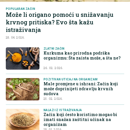
POPULARAN ZAČIN
Može li origano pomoći u snižavanju
krvnog pritiska? Evo šta kažu
istraživanja
28. 04. 2026.
ZLATNI ZAČIN
Kurkuma kao prirodna podrška
organizmu: Šta zaista može, a šta ne?
26. 02. 2026.
POZITIVAN UTICAJ NA ORGANIZAM
Male promjene u ishrani: Začin koji
može doprinijeti zdravlju krvnih
sudova
25. 02. 2026.
NALAZI IZ ISTRAŽIVANJA
Začin koji često koristimo mogao bi
imati snažan zaštitni učinak na
organizam
28. 01. 2026.