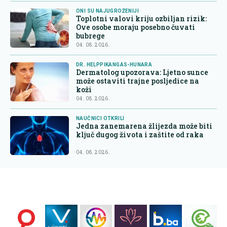
ONI SU NAJUGROŽENIJI
Toplotni valovi kriju ozbiljan rizik:
Ove osobe moraju posebno čuvati
bubrege
04. 08. 2026.
DR. HELPPIKANGAS-HUNARA
Dermatolog upozorava: Ljetno sunce
može ostaviti trajne posljedice na
koži
04. 08. 2026.
NAUČNICI OTKRILI
Jedna zanemarena žlijezda može biti
ključ dugog života i zaštite od raka
04. 08. 2026.