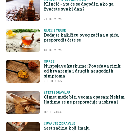
Klinčić - Šta će se dogoditi ako ga
žvaćete svaki dan?
21. 03. 2025.
RIJEČ STRUKE
Dodajte kašičicu ovog začina u piće,
preporodit ćete se
13. 03. 2025.
OPREZ!
Nuspojave kurkume: Povećava rizik
od krvarenja i drugih neugodnih
simptoma
30. 01. 2025.
ŠTETI ZDRAVLJU
Cimet može biti veoma opasan: Nekim
ljudima se ne preporučuje u ishrani
07. 11. 2024.
ČUVAJTE ZDRAVLJE
Šest začina koji imaju