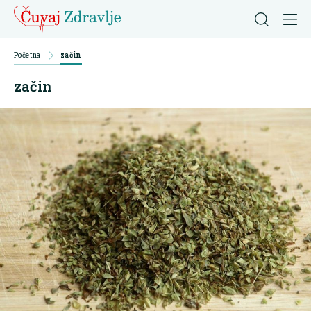
Početna
začin
začin