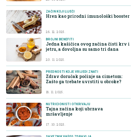
ZAČIN KOJI LIJEČI
Hren kao prirodni imunološki booster
26. 12. 2025.
BROJNI BENEFITI
Jedna kašičica ovog začina čisti krv i
jetru, a dovoljna su samo tri dana
20. 11. 2025.
PREDNOSTI KOJE VRIJEDI ZNATI
Zdrav doručak počinje sa cimetom:
Zašto ga trebate uvrstiti u obroke?
18. 11. 2025.
NUTRICIONISTI OTKRIVAJU
Tajna začina koji ubrzava
mršavljenje
17. 10. 2025.
SAVEZNIK VAŠEG ZDRAVLJA