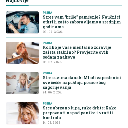
Najnovije
PSIHA
Stres vam "briše" pamćenje? Naučnici
otkrili zašto zaboravljamo u srednjim
godinama
09. 07. 2026.
PSIHA
Koliko je vaše mentalno zdravlje
zaista stabilno? Provjerite ovih
sedam znakova
08. 07. 2026.
PSIHA
Stres uzima danak: Mlađi zaposlenici
sve češće napuštaju posao zbog
sagorijevanja
24. 06. 2026.
PSIHA
Srce ubrzano lupa, ruke drhte: Kako
prepoznati napad panike i vratiti
kontrolu
14. 06. 2026.