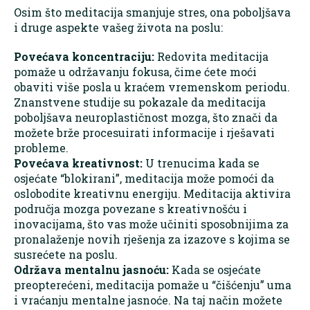
Osim što meditacija smanjuje stres, ona poboljšava
i druge aspekte vašeg života na poslu:
Povećava koncentraciju:
Redovita meditacija
pomaže u održavanju fokusa, čime ćete moći
obaviti više posla u kraćem vremenskom periodu.
Znanstvene studije su pokazale da meditacija
poboljšava neuroplastičnost mozga, što znači da
možete brže procesuirati informacije i rješavati
probleme.
Povećava kreativnost:
U trenucima kada se
osjećate “blokirani”, meditacija može pomoći da
oslobodite kreativnu energiju. Meditacija aktivira
područja mozga povezane s kreativnošću i
inovacijama, što vas može učiniti sposobnijima za
pronalaženje novih rješenja za izazove s kojima se
susrećete na poslu.
Održava mentalnu jasnoću:
Kada se osjećate
preopterećeni, meditacija pomaže u “čišćenju” uma
i vraćanju mentalne jasnoće. Na taj način možete