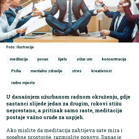
Foto: Ilustracija
meditacija
posao
tijelo
oštar um
koncentracija
Psiha
mentalno zdravlje
stres
kreativnost
radno mjesto
U današnjem užurbanom radnom okruženju, gdje
sastanci slijede jedan za drugim, rokovi stižu
neprestano, a pritisak samo raste, meditacija
postaje važno oruđe za uspjeh.
Ako mislite da meditacija zahtijeva sate mira i
posebne prostorije, razmislite ponovo. Danas je