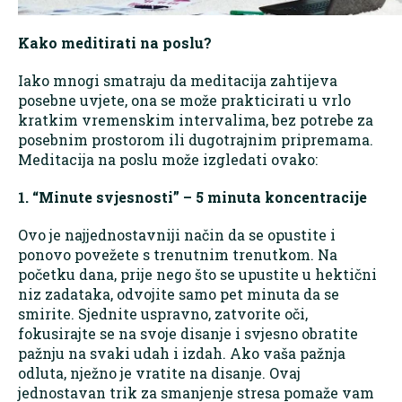
Kako meditirati na poslu?
Iako mnogi smatraju da meditacija zahtijeva
posebne uvjete, ona se može prakticirati u vrlo
kratkim vremenskim intervalima, bez potrebe za
posebnim prostorom ili dugotrajnim pripremama.
Meditacija na poslu može izgledati ovako:
1. “Minute svjesnosti” – 5 minuta koncentracije
Ovo je najjednostavniji način da se opustite i
ponovo povežete s trenutnim trenutkom. Na
početku dana, prije nego što se upustite u hektični
niz zadataka, odvojite samo pet minuta da se
smirite. Sjednite uspravno, zatvorite oči,
fokusirajte se na svoje disanje i svjesno obratite
pažnju na svaki udah i izdah. Ako vaša pažnja
odluta, nježno je vratite na disanje. Ovaj
jednostavan trik za smanjenje stresa pomaže vam