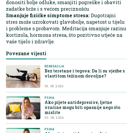
donositi bolje odluke, smanjiti pogreške i obaviti
zadatke brže i s većom preciznošću.
Smanjuje fizičke simptome stresa:
Dugotrajni
stres može uzrokovati glavobolje, napetost u tijelu
i probleme s probavom. Meditacija smanjuje razinu
kortizola, hormona stresa, što pozitivno utječe na
vaše tijelo i zdravlje.
Povezane vijesti
REKREACIJA
Bez teretane i tegova: Da li su vježbe s
vlastitom težinom dovoljne?
05. 08. 2026.
PSIHA
Ako pijete antidepresive, ljetne
vrućine mogu biti opasnije nego što
mislite
03. 08. 2026.
PSIHA