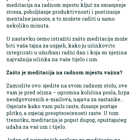
meditacija na radnom mjestu ključ za smanjenje
stresa, poboljšanje produktivnosti i postizanje
mentalne jasnoće, a to možete raditi u samo
nekoliko minuta.
U nastavku ćemo istražiti zašto meditacija može
biti vaša tajna za uspjeh, kako ju učinkovito
integrirati u užurbani radni dan i koja su njezina
najvažnija učinka na vaše tijelo i um.
Zašto je meditacija na radnom mjestu važna?
Zamislite ovo: sjedite na svom radnom stolu, sve
vam je pred očima – ogromna količina posla, hrpa
neodgovorenih e-mailova, najava za sastanke…
Osjećate kako vam puls raste, disanje postaje
plitko, a osjećaj preopterećenosti raste. U tom
trenutku, meditacija je poput dugog, opuštajućeg
udaha za vaš um i tijelo.
Jedan od najvažnijih razloga za meditaciju na