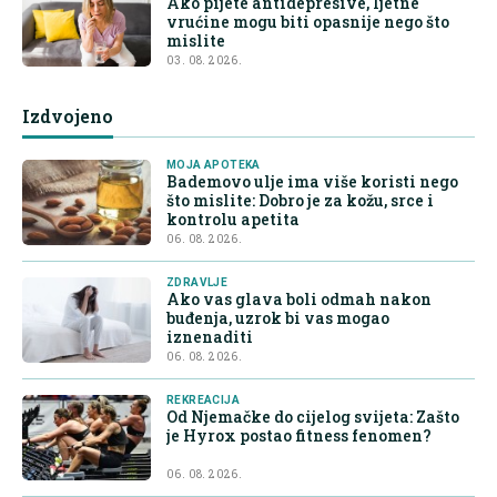
Ako pijete antidepresive, ljetne
vrućine mogu biti opasnije nego što
mislite
03. 08. 2026.
Izdvojeno
MOJA APOTEKA
Bademovo ulje ima više koristi nego
što mislite: Dobro je za kožu, srce i
kontrolu apetita
06. 08. 2026.
ZDRAVLJE
Ako vas glava boli odmah nakon
buđenja, uzrok bi vas mogao
iznenaditi
06. 08. 2026.
REKREACIJA
Od Njemačke do cijelog svijeta: Zašto
je Hyrox postao fitness fenomen?
06. 08. 2026.