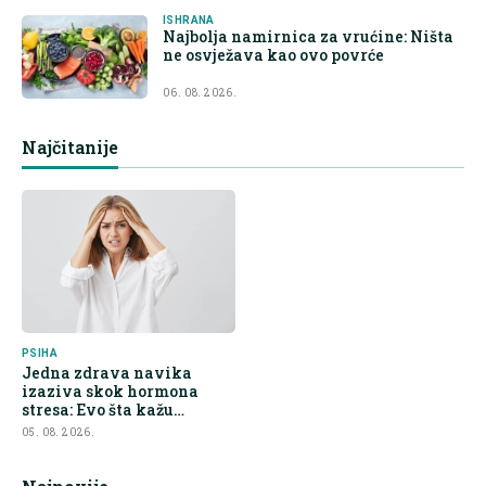
ISHRANA
Najbolja namirnica za vrućine: Ništa
ne osvježava kao ovo povrće
06. 08. 2026.
Najčitanije
PSIHA
Jedna zdrava navika
izaziva skok hormona
stresa: Evo šta kažu
endokrinolozi
05. 08. 2026.