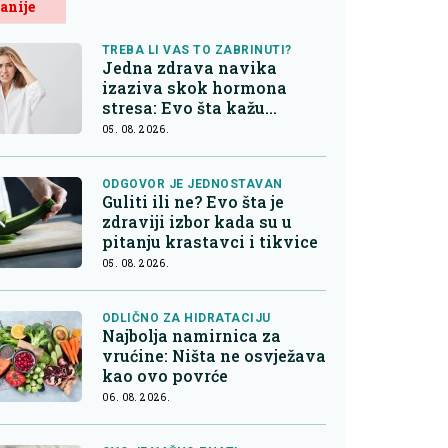
anije
TREBA LI VAS TO ZABRINUTI?
Jedna zdrava navika
izaziva skok hormona
stresa: Evo šta kažu
endokrinolozi
05. 08. 2026.
ODGOVOR JE JEDNOSTAVAN
Guliti ili ne? Evo šta je
zdraviji izbor kada su u
pitanju krastavci i tikvice
05. 08. 2026.
ODLIČNO ZA HIDRATACIJU
Najbolja namirnica za
vrućine: Ništa ne osvježava
kao ovo povrće
06. 08. 2026.