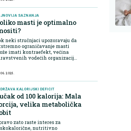
oznate su po svom povoljnom
elovanju na zdravlje srca i krvnih
dova. Omega-3 kiseline, prisutn...
JNOVIJA SAZNANJA
oliko masti je optimalno
nositi?
k neki stručnjaci upozoravaju da
kstremno ograničavanje masti
že imati kontraefekt, većina
ravstvenih vodećih organizacija
dalje zagovara umeren unos, uz
kus na kvalitet masnoća. Koliko
 06. 2025.
sti je optimalno? Ukupne masti:
eporu...
DRŽAVA KALORIJSKI DEFICIT
učak od 100 kalorija: Mala
orcija, velika metabolička
obit
ravo zato raste interes za
skokalorične, nutritivno