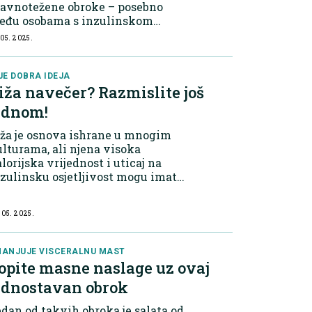
ravnotežene obroke – posebno
eđu osobama s inzulinskom
zistencijom, metaboličkim
 05. 2025.
ndromom ili preddijabetesom. I
lo kalorija čini razliku Studija
javljena u časopisu Cell Me...
JE DOBRA IDEJA
iža navečer? Razmislite još
ednom!
ža je osnova ishrane u mnogim
lturama, ali njena visoka
lorijska vrijednost i uticaj na
zulinsku osjetljivost mogu imati
ačajne posljedice za tjelesnu
žinu, posebno ako se konzumira u
 05. 2025.
černjim satima. Metabolički
ocesi noću...
ANJUJE VISCERALNU MAST
opite masne naslage uz ovaj
ednostavan obrok
dan od takvih obroka je salata od