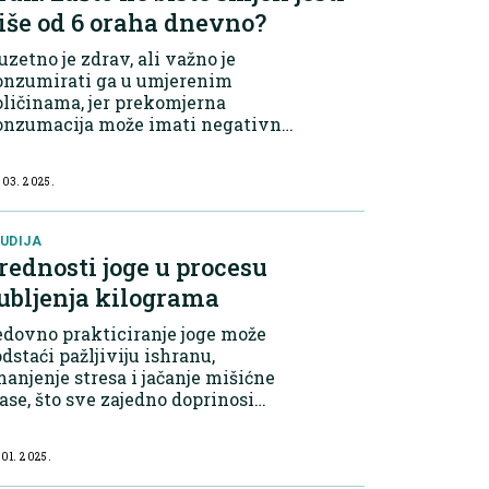
iše od 6 oraha dnevno?
uzetno je zdrav, ali važno je
onzumirati ga u umjerenim
ličinama, jer prekomjerna
onzumacija može imati negativne
sljedice. Visok kalorijski sadržaj
ah je vrlo kaloričan, s oko 200
 03. 2025.
lorija na 30 grama (približno 6
aha). Jesti...
UDIJA
rednosti joge u procesu
ubljenja kilograma
dovno prakticiranje joge može
dstaći pažljiviju ishranu,
anjenje stresa i jačanje mišićne
se, što sve zajedno doprinosi
ržavanju zdrave tjelesne mase.
udije su pokazale da su ljudi koji
 01. 2025.
aktikuju jogu imali manju šansu
 dobi...