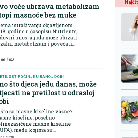
Najčit
vo voće ubrzava metabolizam
 topi masnoće bez muke
ema istraživanju objavljenom
18. godine u časopisu Nutrients,
dovni unos jagoda može ubrzati
zalni metabolizam i povećati
sidaciju masnih kiselina, što
prinosi efikasnijem sagorijevanju
 06. 2025.
lorija. Nutritivni sastav i
tabolički...
ETILOST POČINJE U RANOJ DOBI
no što djeca jedu danas, može
tjecati na pretilost u odrasloj
obi
što su masne kiseline važne?
sne kiseline, posebno
olinezasićene masne kiseline
PUFA), među kojima su
jpoznatije omega-3 i omega-6,
 06. 2025.