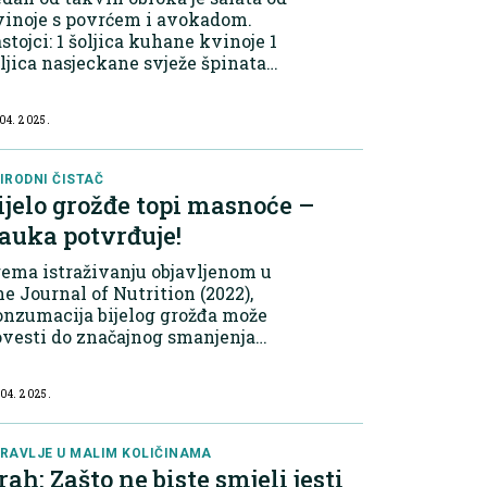
inoje s povrćem i avokadom.​
: 1 šoljica kuhane kvinoje 1
ljica nasjeckane svježe špinata
2 avokada, narezanog na kockice
2 narandže, oguljene i narezane na
 04. 2025.
madiće 1 kašika masli...
IRODNI ČISTAČ
ijelo grožđe topi masnoće –
auka potvrđuje!
ema istraživanju objavljenom u
e Journal of Nutrition (2022),
nzumacija bijelog grožđa može
vesti do značajnog smanjenja
erumskih koncentracija LDL
lesterola, ukupnih triglicerida i
 04. 2025.
sidiranih lipida. Aktivne
mponente grožđa,...
RAVLJE U MALIM KOLIČINAMA
rah: Zašto ne biste smjeli jesti