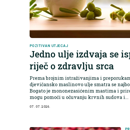
POZITIVAN UTJECAJ
Jedno ulje izdvaja se i
riječ o zdravlju srca
Prema brojnim istraživanjima i preporukam
djevičansko maslinovo ulje smatra se najbol
Bogato je mononezasićenim mastima i prir
mogu pomoći u očuvanju krvnih sudova i...
07. 07. 2026.
PR