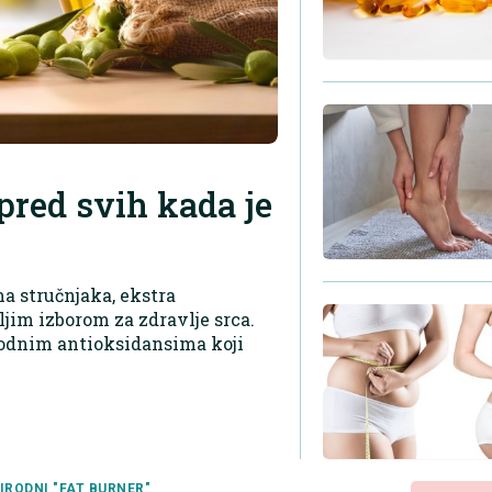
spred svih kada je
a stručnjaka, ekstra
jim izborom za zdravlje srca.
odnim antioksidansima koji
IRODNI "FAT BURNER"