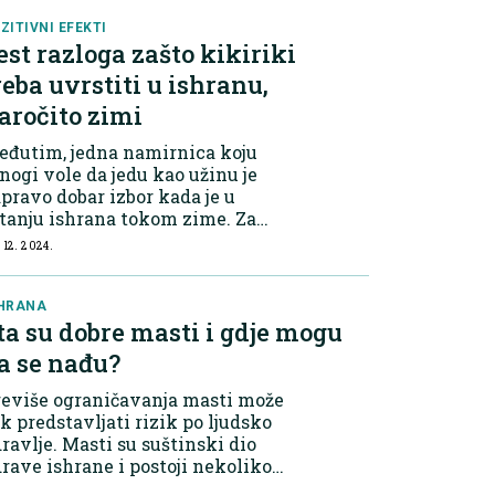
ZITIVNI EFEKTI
est razloga zašto kikiriki
reba uvrstiti u ishranu,
aročito zimi
eđutim, jedna namirnica koju
ogi vole da jedu kao užinu je
pravo dobar izbor kada je u
tanju ishrana tokom zime. Za
ealth Shots", nutricionisti su kao
 12. 2024.
kvu namirnicu izdvojili kikiriki i
dijelili šest razloga zašto bi ga
vrem...
HRANA
ta su dobre masti i gdje mogu
a se nađu?
reviše ograničavanja masti može
k predstavljati rizik po ljudsko
ravlje. Masti su suštinski dio
rave ishrane i postoji nekoliko
ravih izbora. Postoji nekoliko