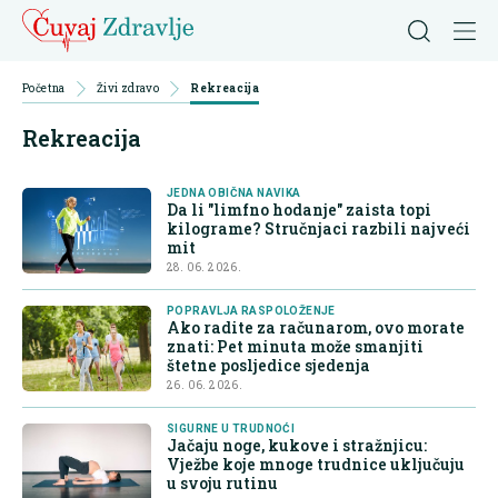
Početna
Živi zdravo
Rekreacija
Rekreacija
JEDNA OBIČNA NAVIKA
Da li "limfno hodanje" zaista topi
kilograme? Stručnjaci razbili najveći
mit
28. 06. 2026.
POPRAVLJA RASPOLOŽENJE
Ako radite za računarom, ovo morate
znati: Pet minuta može smanjiti
štetne posljedice sjedenja
26. 06. 2026.
SIGURNE U TRUDNOĆI
Jačaju noge, kukove i stražnjicu:
Vježbe koje mnoge trudnice uključuju
u svoju rutinu