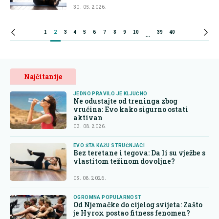
30. 05. 2026.
1
2
3
4
5
6
7
8
9
10
39
40
...
Najčitanije
JEDNO PRAVILO JE KLJUČNO
Ne odustajte od treninga zbog
vrućina: Evo kako sigurno ostati
aktivan
03. 08. 2026.
EVO ŠTA KAŽU STRUČNJACI
Bez teretane i tegova: Da li su vježbe s
vlastitom težinom dovoljne?
05. 08. 2026.
OGROMNA POPULARNOST
Od Njemačke do cijelog svijeta: Zašto
je Hyrox postao fitness fenomen?