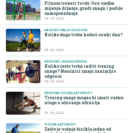
Fitness treneri tvrde: Ova vježba
mijenja držanje, gradi snagu i podiže
samopouzdanje
09. 06. 2026.
NAUČNICI IMAJU ODGOVOR
Koliko dugo treba hodati svaki dan?
08. 06. 2026.
REDOVNO JAČANJE MIŠIĆA
Koliko često treba raditi trening
snage? Naučnici imaju zanimljiv
odgovor
06. 06. 2026.
REDOVNA FIZIČKA AKTIVNOST
Trening snage mogao bi imati važnu
ulogu u očuvanju zdravlja
05. 06. 2026.
FIZIČKA AKTIVNOST
Zašto je vožnja bicikla jedan od