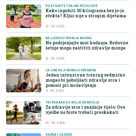
POSTIGNITE TRAJNE REZULTATE
Kako izgubiti 30 kilograma bez jo-jo
efekta? Ključ nije u strogim dijetama
13. 06. 2026.
NAJJEDNOSTAVNIJA NAVIKA
Ne podcjenjujte moć hodanja: Redovne
šetnje mogu zaštititi zdravlje mozga
12. 06. 2026.
ZA ONE KOJI NEMAJU VREMENA
Jedan intenzivan trening sedmično
mogao bi poboljšati zdravlje srca i
pomoći pri mršavljenju
11. 06. 2026.
TRI KORAKA DO BOLJE KONDICIJE
Za zdravije srce i snažnije tijelo: Ove
vježbe ne biste trebali preskakati
10. 06. 2026.
VAŽNA I ZA ŽENE