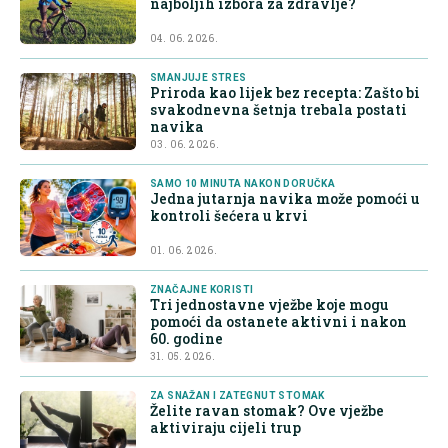
najboljih izbora za zdravlje?
04. 06. 2026.
SMANJUJE STRES
Priroda kao lijek bez recepta: Zašto bi
svakodnevna šetnja trebala postati
navika
03. 06. 2026.
SAMO 10 MINUTA NAKON DORUČKA
Jedna jutarnja navika može pomoći u
kontroli šećera u krvi
01. 06. 2026.
ZNAČAJNE KORISTI
Tri jednostavne vježbe koje mogu
pomoći da ostanete aktivni i nakon
60. godine
31. 05. 2026.
ZA SNAŽAN I ZATEGNUT STOMAK
Želite ravan stomak? Ove vježbe
aktiviraju cijeli trup