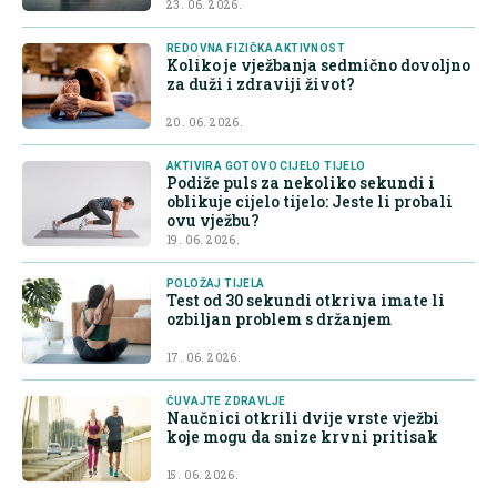
23. 06. 2026.
REDOVNA FIZIČKA AKTIVNOST
Koliko je vježbanja sedmično dovoljno
za duži i zdraviji život?
20. 06. 2026.
AKTIVIRA GOTOVO CIJELO TIJELO
Podiže puls za nekoliko sekundi i
oblikuje cijelo tijelo: Jeste li probali
ovu vježbu?
19. 06. 2026.
POLOŽAJ TIJELA
Test od 30 sekundi otkriva imate li
ozbiljan problem s držanjem
17. 06. 2026.
ČUVAJTE ZDRAVLJE
Naučnici otkrili dvije vrste vježbi
koje mogu da snize krvni pritisak
15. 06. 2026.