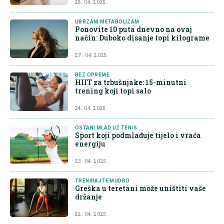
28. 04. 2025.
UBRZANI METABOLIZAM
Ponovite 10 puta dnevno na ovaj
način: Duboko disanje topi kilograme
27. 04. 2025.
BEZ OPREME
HIIT za trbušnjake: 15-minutni
trening koji topi salo
24. 04. 2025.
OSTANI MLAD UZ TENIS
Sport koji podmlađuje tijelo i vraća
energiju
23. 04. 2025.
TRENIRAJTE MUDRO
Greška u teretani može uništiti vaše
držanje
22. 04. 2025.