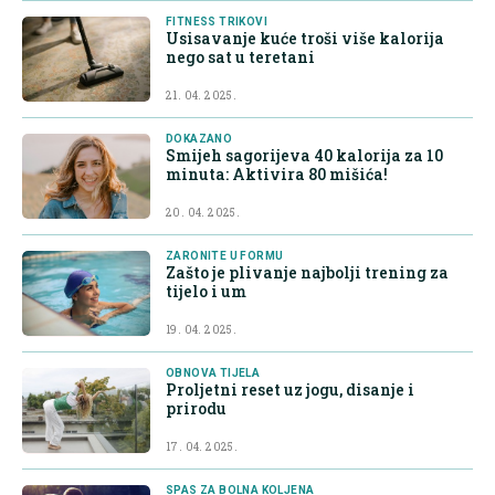
FITNESS TRIKOVI
Usisavanje kuće troši više kalorija
nego sat u teretani
21. 04. 2025.
DOKAZANO
Smijeh sagorijeva 40 kalorija za 10
minuta: Aktivira 80 mišića!
20. 04. 2025.
ZARONITE U FORMU
Zašto je plivanje najbolji trening za
tijelo i um
19. 04. 2025.
OBNOVA TIJELA
Proljetni reset uz jogu, disanje i
prirodu
17. 04. 2025.
SPAS ZA BOLNA KOLJENA