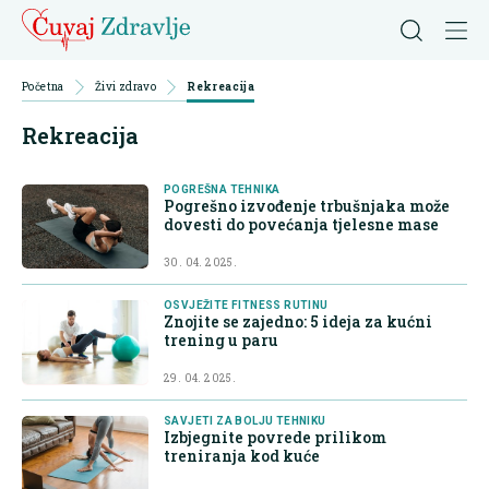
Početna
Živi zdravo
Rekreacija
Rekreacija
POGREŠNA TEHNIKA
Pogrešno izvođenje trbušnjaka može
dovesti do povećanja tjelesne mase
30. 04. 2025.
OSVJEŽITE FITNESS RUTINU
Znojite se zajedno: 5 ideja za kućni
trening u paru
29. 04. 2025.
SAVJETI ZA BOLJU TEHNIKU
Izbjegnite povrede prilikom
treniranja kod kuće