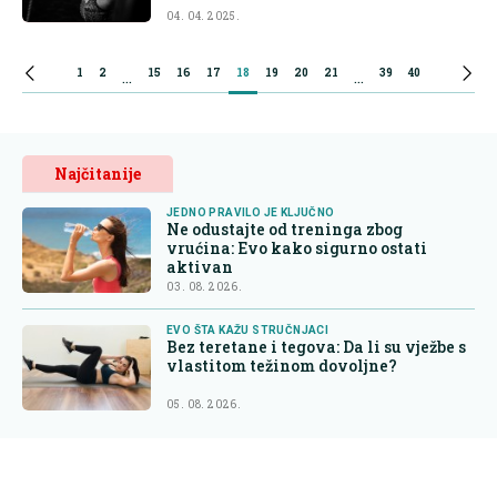
04. 04. 2025.
1
2
15
16
17
18
19
20
21
39
40
...
...
Najčitanije
JEDNO PRAVILO JE KLJUČNO
Ne odustajte od treninga zbog
vrućina: Evo kako sigurno ostati
aktivan
03. 08. 2026.
EVO ŠTA KAŽU STRUČNJACI
Bez teretane i tegova: Da li su vježbe s
vlastitom težinom dovoljne?
05. 08. 2026.