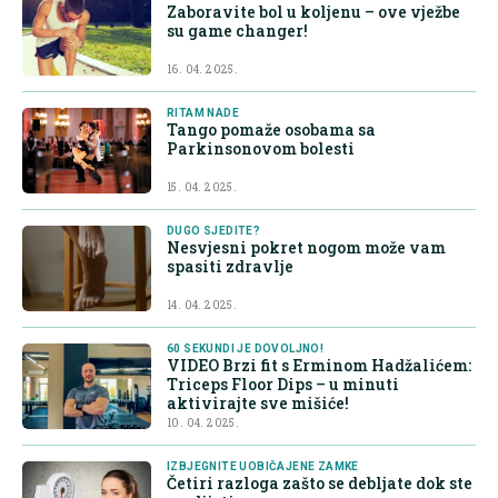
Zaboravite bol u koljenu – ove vježbe
su game changer!
16. 04. 2025.
RITAM NADE
Tango pomaže osobama sa
Parkinsonovom bolesti
15. 04. 2025.
DUGO SJEDITE?
Nesvjesni pokret nogom može vam
spasiti zdravlje
14. 04. 2025.
60 SEKUNDI JE DOVOLJNO!
VIDEO Brzi fit s Erminom Hadžalićem:
Triceps Floor Dips – u minuti
aktivirajte sve mišiće!
10. 04. 2025.
IZBJEGNITE UOBIČAJENE ZAMKE
Četiri razloga zašto se debljate dok ste