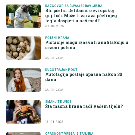
RAZGOVOR ZA ČUVAJZDRAVLJE.BA
Bh. pčelar Delibašić o evropskoj
gnjiloći: Može li zaraza pčelinjeg
legla dospjeti u naš med?
29. 04. 2025.
POLEN I HRANA
Pistacije mogu izazvati anafilaksiju u
sezoni polena
28. 04. 2025.
DUGOTRAJAN POST
Autofagija postaje opasna nakon 30
dana
28. 04. 2025.
SMANJITE UNOS
Šta masna hrana radi vašem tijelu?
13. 04. 2025.
OPASNOST VREBA IZ TANJIRA