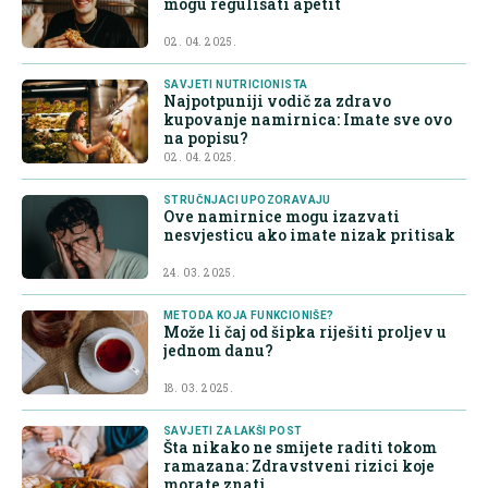
mogu regulisati apetit
02. 04. 2025.
SAVJETI NUTRICIONISTA
Najpotpuniji vodič za zdravo
kupovanje namirnica: Imate sve ovo
na popisu?
02. 04. 2025.
STRUČNJACI UPOZORAVAJU
Ove namirnice mogu izazvati
nesvjesticu ako imate nizak pritisak
24. 03. 2025.
METODA KOJA FUNKCIONIŠE?
Može li čaj od šipka riješiti proljev u
jednom danu?
18. 03. 2025.
SAVJETI ZA LAKŠI POST
Šta nikako ne smijete raditi tokom
ramazana: Zdravstveni rizici koje
morate znati