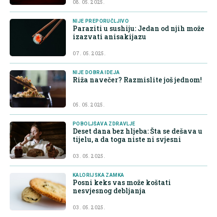
08. 05. 2025.
NIJE PREPORUČLJIVO
Paraziti u sushiju: Jedan od njih može
izazvati anisakijazu
07. 05. 2025.
NIJE DOBRA IDEJA
Riža navečer? Razmislite još jednom!
05. 05. 2025.
POBOLJŠAVA ZDRAVLJE
Deset dana bez hljeba: Šta se dešava u
tijelu, a da toga niste ni svjesni
03. 05. 2025.
KALORIJSKA ZAMKA
Posni keks vas može koštati
nesvjesnog debljanja
03. 05. 2025.