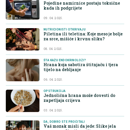
Pojedine namirnice postaju toksične
kada ih podgrijete
09. 04. 2025.
NUTRICIONISTI OTKRIVAJU
Piletina ili teletina: Koje meso je bolje
za srce, mišiće i krvnu sliku?
08. 04. 2025.
ŠTA KAŽU ENDOKRINOLOZI?
Hrana koja sabotira štitnjaču i tjera
tijelo na debljanje
06. 04. 2025.
OPSTRUKCIJA
Jednolična hrana može dovesti do
zapetljaja crijeva
03. 04. 2025.
DA, DOBRO STE PROČITALI
Vaš mozak misli da jede: Slike jela