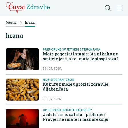
Početna
hrana
hrana
PREPORUKE SVJETSKIH STRUČNJAKA
Može pogoršati stanje: Šta nikako ne
smijete jesti ako imate leptospirozu?
27. 05. 2025.
NIJE SIGURAN IZBOR
Kukuruz može ugroziti zdravlje
dijabetičara
20. 05. 2025.
OPSESIVNO BROJITE KALORIJE?
Jedete samo salatu i proteine?
Provjerite imate li manoreksiju