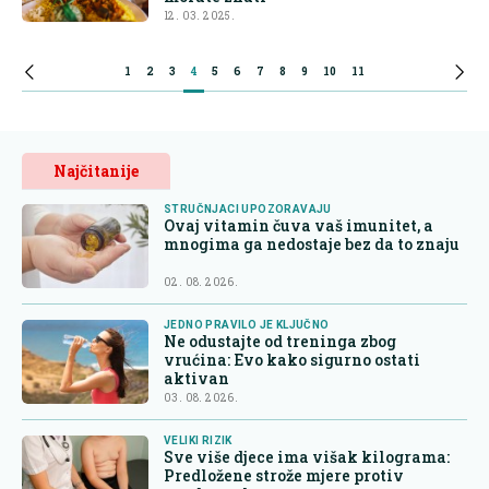
12. 03. 2025.
1
2
3
4
5
6
7
8
9
10
11
Najčitanije
STRUČNJACI UPOZORAVAJU
Ovaj vitamin čuva vaš imunitet, a
mnogima ga nedostaje bez da to znaju
02. 08. 2026.
JEDNO PRAVILO JE KLJUČNO
Ne odustajte od treninga zbog
vrućina: Evo kako sigurno ostati
aktivan
03. 08. 2026.
VELIKI RIZIK
Sve više djece ima višak kilograma:
Predložene strože mjere protiv