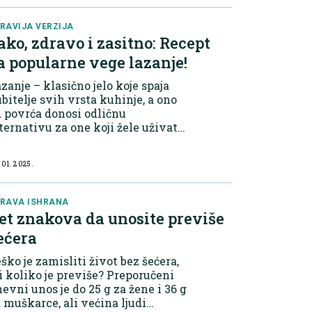
RAVIJA VERZIJA
ako, zdravo i zasitno: Recept
a popularne vege lazanje!
zanje – klasično jelo koje spaja
ubitelje svih vrsta kuhinje, a ono
 povrća donosi odličnu
ternativu za one koji žele uživati
okusu, ali bez mesa.
 01. 2025.
RAVA ISHRANA
et znakova da unosite previše
ećera
ško je zamisliti život bez šećera,
i koliko je previše? Preporučeni
evni unos je do 25 g za žene i 36 g
 muškarce, ali većina ljudi