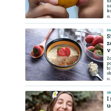
na
na
ko
02.
DA
S
z
v
Zo
p
bi
ob
01.
UM
I
u