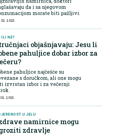
jzdravijih namirnica, doktori
glašavaju da i sa njegovom
nzumacijom morate biti pažljivi.
 02. 2025.
 ILI NE?
tručnjaci objašnjavaju: Jesu li
obene pahuljice dobar izbor za
ečeru?
bene pahuljice najčešće su
ovezane s doručkom, ali one mogu
ti izvrstan izbor i za večernji
rok.
 02. 2025.
JERENOST U JELU
 zdrave namirnice mogu
groziti zdravlje