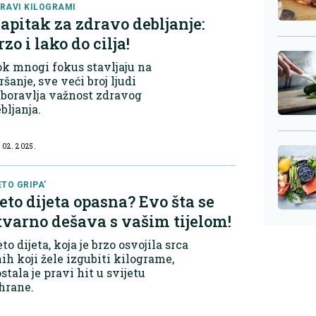
RAVI KILOGRAMI
apitak za zdravo debljanje:
rzo i lako do cilja!
k mnogi fokus stavljaju na
šanje, sve veći broj ljudi
boravlja važnost zdravog
bljanja.
 02. 2025.
ETO GRIPA'
eto dijeta opasna? Evo šta se
tvarno dešava s vašim tijelom!
to dijeta, koja je brzo osvojila srca
ih koji žele izgubiti kilograme,
stala je pravi hit u svijetu
hrane.