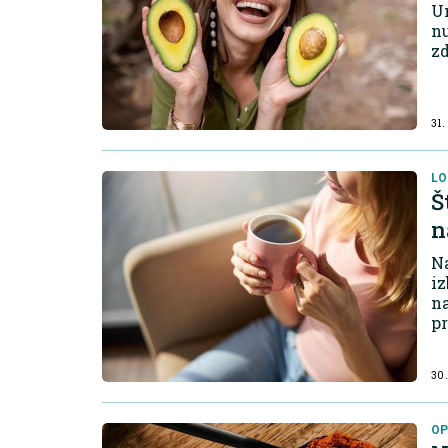
Um
nu
zd
31.
LO
Š
n
Na
iz
na
pr
30.
OP