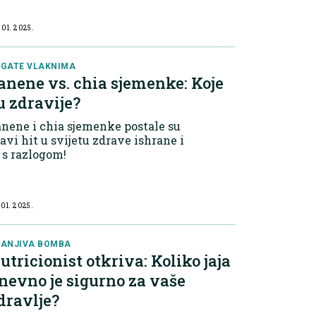
nzumira znatno više, često
svjesno, jer se šećer krije u
 01. 2025.
rojnim namirnicama – od
ziranih pića do „zdravih“
oizvoda poput granola pločica i
GATE VLAKNIMA
gurta s voćem.
anene vs. chia sjemenke: Koje
u zdravije?
nene i chia sjemenke postale su
avi hit u svijetu zdrave ishrane i
 s razlogom!
 01. 2025.
ANJIVA BOMBA
utricionist otkriva: Koliko jaja
nevno je sigurno za vaše
dravlje?