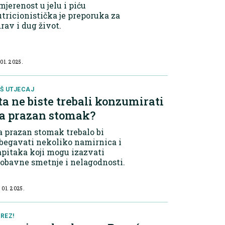
jerenost u jelu i piću
tricionistička je preporuka za
rav i dug život.
 01. 2025.
Š UTJECAJ
ta ne biste trebali konzumirati
a prazan stomak?
 prazan stomak trebalo bi
begavati nekoliko namirnica i
pitaka koji mogu izazvati
obavne smetnje i nelagodnosti.
 01. 2025.
REZ!