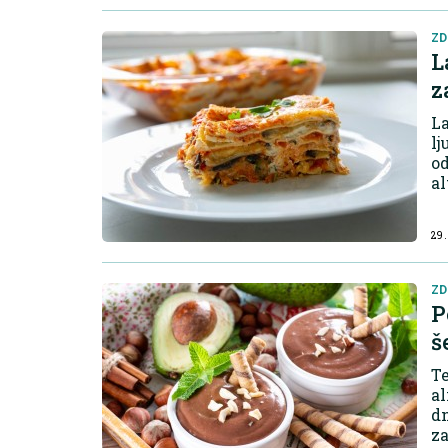
ZD
L
z
La
lj
od
al
u 
29.
ZD
P
š
Te
al
dn
za