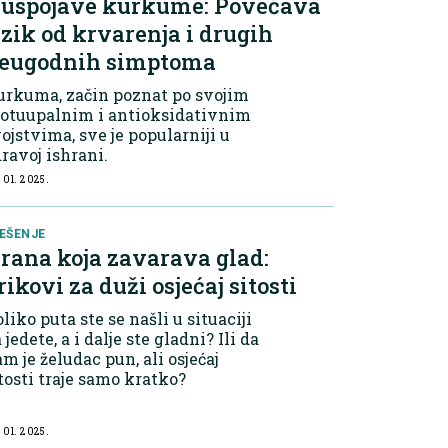
uspojave kurkume: Povećava
izik od krvarenja i drugih
eugodnih simptoma
urkuma, začin poznat po svojim
rotuupalnim i antioksidativnim
ojstvima, sve je popularniji u
ravoj ishrani.
 01. 2025.
EŠENJE
rana koja zavarava glad:
rikovi za duži osjećaj sitosti
liko puta ste se našli u situaciji
 jedete, a i dalje ste gladni? Ili da
m je želudac pun, ali osjećaj
tosti traje samo kratko?
 01. 2025.