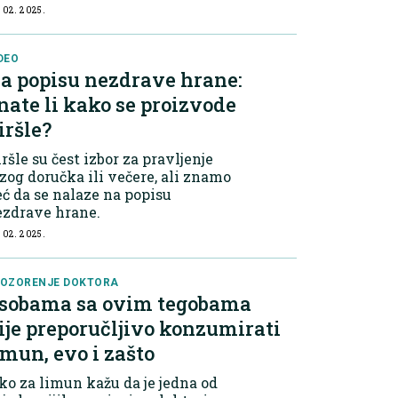
 02. 2025.
DEO
a popisu nezdrave hrane:
nate li kako se proizvode
iršle?
ršle su čest izbor za pravljenje
zog doručka ili večere, ali znamo
ć da se nalaze na popisu
ezdrave hrane.
 02. 2025.
OZORENJE DOKTORA
sobama sa ovim tegobama
ije preporučljivo konzumirati
imun, evo i zašto
ko za limun kažu da je jedna od