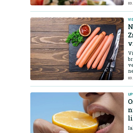
03.
VI
N
Z
v
Vi
br
ve
n
03.
UP
O
n
l
Ia