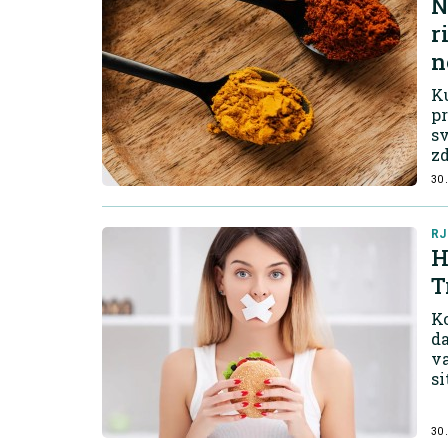
N
r
n
K
p
sv
zd
30.
RJ
H
T
Ko
da
va
si
30.