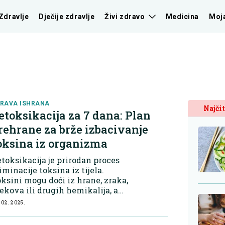
Zdravlje
Dječije zdravlje
Živi zdravo
Medicina
Moj
RAVA ISHRANA
Najčit
etoksikacija za 7 dana: Plan
rehrane za brže izbacivanje
oksina iz organizma
toksikacija je prirodan proces
iminacije toksina iz tijela.
ksini mogu doći iz hrane, zraka,
jekova ili drugih hemikalija, a
ihovo nakupljanje može narušiti
 02. 2025.
ravlje.