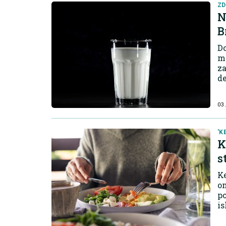
ZD
N
B
Do
mr
za
de
03.
'K
K
s
Ke
on
po
is